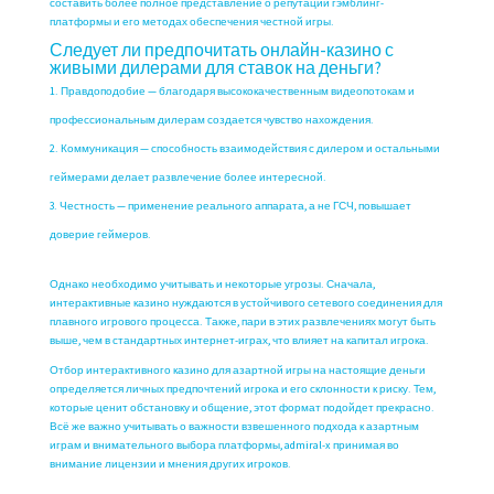
составить более полное представление о репутации гэмблинг-
платформы и его методах обеспечения честной игры.
Следует ли предпочитать онлайн-казино с
живыми дилерами для ставок на деньги?
Правдоподобие — благодаря высококачественным видеопотокам и
профессиональным дилерам создается чувство нахождения.
Коммуникация — способность взаимодействия с дилером и остальными
геймерами делает развлечение более интересной.
Честность — применение реального аппарата, а не ГСЧ, повышает
доверие геймеров.
Однако необходимо учитывать и некоторые угрозы. Сначала,
интерактивные казино нуждаются в устойчивого сетевого соединения для
плавного игрового процесса. Также, пари в этих развлечениях могут быть
выше, чем в стандартных интернет-играх, что влияет на капитал игрока.
Отбор интерактивного казино для азартной игры на настоящие деньги
определяется личных предпочтений игрока и его склонности к риску. Тем,
которые ценит обстановку и общение, этот формат подойдет прекрасно.
Всё же важно учитывать о важности взвешенного подхода к азартным
играм и внимательного выбора платформы, admiral-x принимая во
внимание лицензии и мнения других игроков.