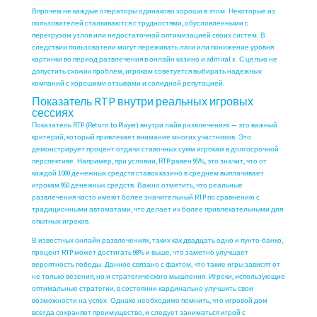
Впрочем не каждые операторы одинаково хороши в этом. Некоторые из
пользователей сталкиваются с трудностями, обусловленными с
перегрузом узлов или недостаточной оптимизацией своих систем. В
следствии пользователи могут переживать лаги или понижение уровня
картинки во период развлечения в онлайн казино и admiral x. С целью не
допустить схожих проблем, игрокам советуется выбирать надежных
компаний с хорошими отзывами и солидной репутацией.
Показатель RTP внутри реальных игровых
сессиях
Показатель RTP (Return to Player) внутри лайв развлечениях — это важный
критерий, который привлекает внимание многих участников. Это
демонстрирует процент отдачи ставочных сумм игрокам в долгосрочной
перспективе. Например, при условии, RTP равен 95%, это значит, что от
каждой 1000 денежных средств ставок казино в среднем выплачивает
игрокам 950 денежных средств. Важно отметить, что реальные
развлечения часто имеют более значительный RTP по сравнению с
традиционными автоматами, что делает их более привлекательными для
опытных игроков.
В известных онлайн развлечениях, таких как двадцать одно и пунто-банко,
процент RTP может достигать 98% и выше, что заметно улучшает
вероятность победы. Данное связано с фактом, что такие игры зависят от
не только везения, но и стратегического мышления. Игроки, использующие
оптимальные стратегии, в состоянии кардинально улучшить свои
возможности на успех. Однако необходимо помнить, что игровой дом
всегда сохраняет преимущество, и следует заниматься игрой с