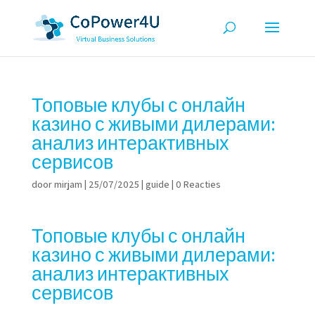
Топовые клубы с онлайн
казино с живыми дилерами:
анализ интерактивных
сервисов
door
mirjam
|
25/07/2025
|
guide
|
0 Reacties
Топовые клубы с онлайн
казино с живыми дилерами:
анализ интерактивных
сервисов