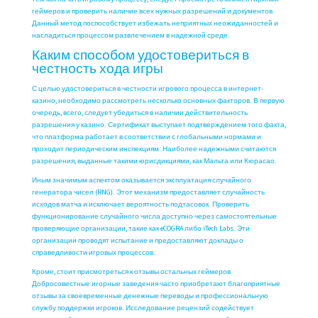
геймеров и проверить наличие всех нужных разрешений и документов.
Данный метод поспособствует избежать неприятных неожиданностей и
насладиться процессом развлечением в надежной среде.
Каким способом удостовериться в
честность хода игры
С целью удостовериться в честности игрового процесса в интернет-
казино, необходимо рассмотреть несколько основных факторов. В первую
очередь, всего, следует убедиться в наличии действительность
разрешения у казино. Сертификат выступает подтверждением того факта,
что платформа работает в соответствии с глобальными нормами и
проходит периодическим инспекциям. Наиболее надежными считаются
разрешения, выданные такими юрисдикциями, как Мальта или Кюрасао.
Иным значимым аспектом оказывается эксплуатация случайного
генератора чисел (RNG). Этот механизм предоставляет случайность
исходов матча и исключает вероятность подтасовок. Проверить
функционирование случайного числа доступно через самостоятельные
проверяющие организации, такие как eCOGRA либо iTech Labs. Эти
организации проводят испытание и предоставляют доклады о
справедливости игровых процессов.
Кроме, стоит присмотреться к отзывы остальных геймеров.
Добросовестные игорные заведения часто приобретают благоприятные
отзывы за своевременные денежные переводы и профессиональную
службу поддержки игроков. Исследование рецензий содействует