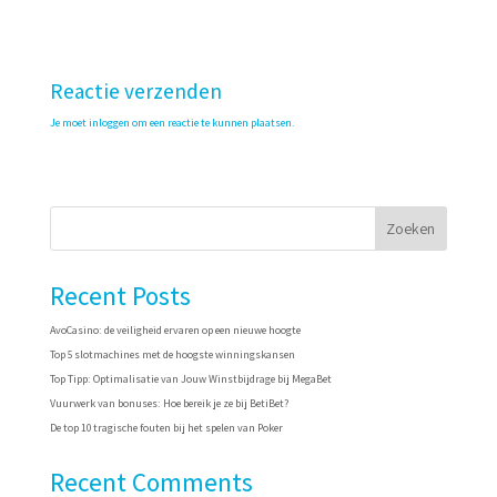
Reactie verzenden
Je moet
inloggen
om een reactie te kunnen plaatsen.
Zoeken
Recent Posts
AvoCasino: de veiligheid ervaren op een nieuwe hoogte
Top 5 slotmachines met de hoogste winningskansen
Top Tipp: Optimalisatie van Jouw Winstbijdrage bij MegaBet
Vuurwerk van bonuses: Hoe bereik je ze bij BetiBet?
De top 10 tragische fouten bij het spelen van Poker
Recent Comments