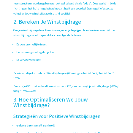
regelstructuur worden gebaseerd, ook wel bekend als de "odds". Deze werkt in beide
richtingen: het huis
megabetcasinos.nl
heeft een voordeel (een negatief expected
value) en jouw winstbijdrage is altijd positief.
2. Bereken Je Winstbijdrage
Om je winstbijdrage te optimaliseren, moet je begrijpen hoe deze in elkaar tikt. Je
winstbijdrage wordt bepaald door de volgende factoren:
De oorspronkelijke inzet
Het winningsbedrag dat je haalt
De verwachte winst
De wiskundige formule is: Winstbijdrage = (Winnings – Initial Bet) / Initial Bet *
100%
Dus als je €50 inzet en haalt een winst van €20, dan bedraagt je winstbijdrage (-20% /
50%) * 100% = -40%.
3. Hoe Optimaliseren We Jouw
Winstbijdrage?
Strategieën voor Positieve Winstbijdragen
Gok Met Een Small Bankroll