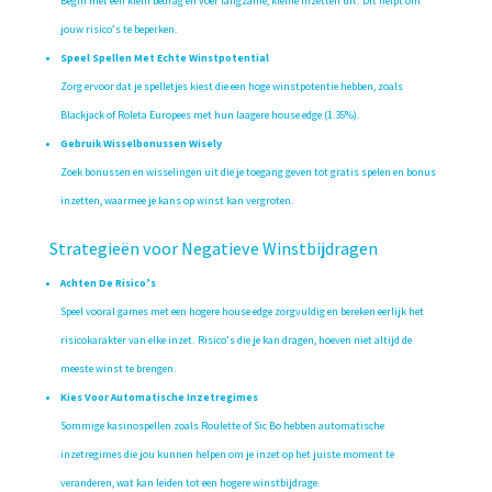
Begin met een klein bedrag en voer langzame, kleine inzetten uit. Dit helpt om
jouw risico’s te beperken.
Speel Spellen Met Echte Winstpotential
Zorg ervoor dat je spelletjes kiest die een hoge winstpotentie hebben, zoals
Blackjack of Roleta Europees met hun laagere house edge (1.35%).
Gebruik Wisselbonussen Wisely
Zoek bonussen en wisselingen uit die je toegang geven tot gratis spelen en bonus
inzetten, waarmee je kans op winst kan vergroten.
Strategieën voor Negatieve Winstbijdragen
Achten De Risico’s
Speel vooral games met een hogere house edge zorgvuldig en bereken eerlijk het
risicokarakter van elke inzet. Risico’s die je kan dragen, hoeven niet altijd de
meeste winst te brengen.
Kies Voor Automatische Inzetregimes
Sommige kasinospellen zoals Roulette of Sic Bo hebben automatische
inzetregimes die jou kunnen helpen om je inzet op het juiste moment te
veranderen, wat kan leiden tot een hogere winstbijdrage.