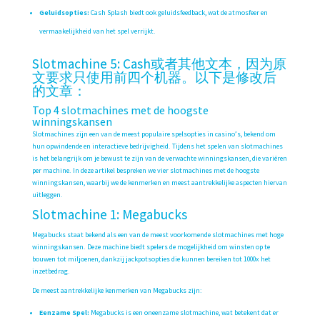
Geluidsopties:
Cash Splash biedt ook geluidsfeedback, wat de atmosfeer en
vermaakelijkheid van het spel verrijkt.
Slotmachine 5: Cash或者其他文本，因为原
文要求只使用前四个机器。以下是修改后
的文章：
Top 4 slotmachines met de hoogste
winningskansen
Slotmachines zijn een van de meest populaire spelsopties in casino’s, bekend om
hun opwindende en interactieve bedrijvigheid. Tijdens het spelen van slotmachines
is het belangrijk om je bewust te zijn van de verwachte winningskansen, die variëren
per machine. In deze artikel bespreken we vier slotmachines met de hoogste
winningskansen, waarbij we de kenmerken en meest aantrekkelijke aspecten hiervan
uitleggen.
Slotmachine 1: Megabucks
Megabucks staat bekend als een van de meest voorkomende slotmachines met hoge
winningskansen. Deze machine biedt spelers de mogelijkheid om winsten op te
bouwen tot miljoenen, dankzij jackpotsopties die kunnen bereiken tot 1000x het
inzetbedrag.
De meest aantrekkelijke kenmerken van Megabucks zijn:
Eenzame Spel:
Megabucks is een oneenzame slotmachine, wat betekent dat er