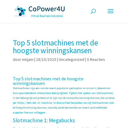
Top 5 slotmachines met de
hoogste winningskansen
door
mirjam
|
28/10/2025
|
Uncategorized
|
0 Reacties
Top 5 slotmachines met de hoogste
winningskansen
Slotmachines zijn een van de meest populaire spelsopties in casino’s, bekend om
hun opwindende en interactieve bedrijvigheid. Tijdens het spelen van slotmachines
is het belangrijk om je bewust te zijn van de verwachte winningskansen, die variëren
per
https://beti-bet.nl/
machine. In deze artikel bespreken we vijf slotmachines met
de hoogste winningskansen, waarbij we de kenmerken en meest aantrekkelijke
aspecten hiervan uitleggen.
Slotmachine 1: Megabucks