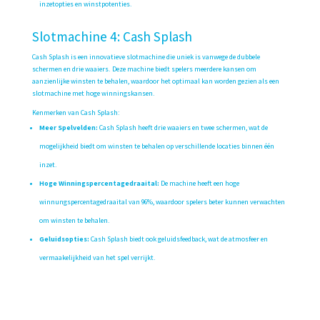
inzetopties en winstpotenties.
Slotmachine 4: Cash Splash
Cash Splash is een innovatieve slotmachine die uniek is vanwege de dubbele
schermen en drie waaiers. Deze machine biedt spelers meerdere kansen om
aanzienlijke winsten te behalen, waardoor het optimaal kan worden gezien als een
slotmachine met hoge winningskansen.
Kenmerken van Cash Splash:
Meer Spelvelden:
Cash Splash heeft drie waaiers en twee schermen, wat de
mogelijkheid biedt om winsten te behalen op verschillende locaties binnen één
inzet.
Hoge Winningspercentagedraaital:
De machine heeft een hoge
winnungspercentagedraaital van 96%, waardoor spelers beter kunnen verwachten
om winsten te behalen.
Geluidsopties:
Cash Splash biedt ook geluidsfeedback, wat de atmosfeer en
vermaakelijkheid van het spel verrijkt.