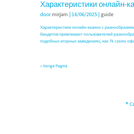
Характеристики онлайн-ка
door
mirjam
|
16/06/2025
|
guide
Характеристики онлайн-казино с разнообразие
бандитов привлекают пользователей разнооб
подобных игорных заведениях, как 7k casino офи
« Vorige Pagina
® C