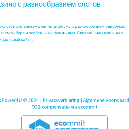
зино с разнообразием слотов
м слотов Онлайн гэмблинг-платформы с разнообразием одноруких
разием выбора и особенными функциями. Слот-машины машины в
циальный сайт,...
oPower4U © 2024 |
Privacyverklaring
| Algemene Voorwaar
CO2-compensatie via ecommit