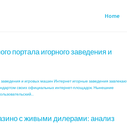
Home
го портала игорного заведения и
 заведения и игровых машин Интернет игорные заведения завлекаю
стандартом своих официальных интернет-площадок. Нынешние
льзовательский...
азино с живыми дилерами: анализ