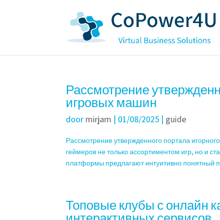
Рассмотрение утвержденно
игровых машин
door
mirjam
|
01/08/2025
|
guide
Рассмотрение утвержденного портала игорного
геймеров не только ассортиментом игр, но и 
платформы предлагают интуитивно понятный по
Топовые клубы с онлайн к
интерактивных сервисов