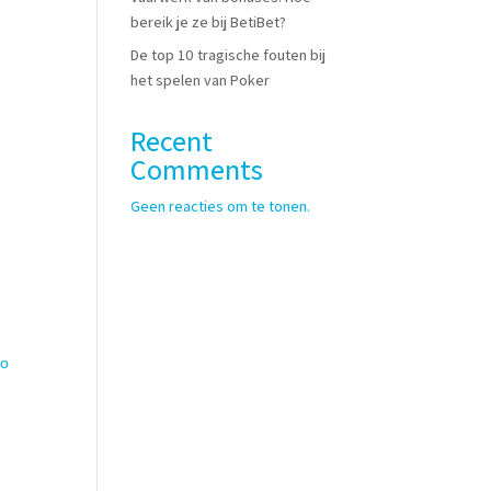
bereik je ze bij BetiBet?
De top 10 tragische fouten bij
het spelen van Poker
Recent
Comments
Geen reacties om te tonen.
го