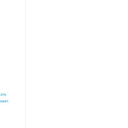
 это
имает