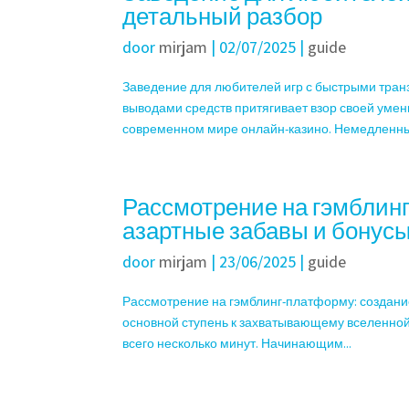
детальный разбор
door
mirjam
|
02/07/2025
|
guide
Заведение для любителей игр с быстрыми тран
выводами средств притягивает взор своей умен
современном мире онлайн-казино. Немедленны
Рассмотрение на гэмблинг
азартные забавы и бонус
door
mirjam
|
23/06/2025
|
guide
Рассмотрение на гэмблинг-платформу: создание
основной ступень к захватывающему вселенной 
всего несколько минут. Начинающим...