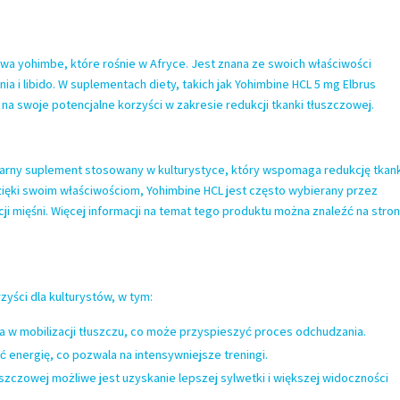
wa yohimbe, które rośnie w Afryce. Jest znana ze swoich właściwości
a i libido. W suplementach diety, takich jak Yohimbine HCL 5 mg Elbrus
na swoje potencjalne korzyści w zakresie redukcji tkanki tłuszczowej.
larny suplement stosowany w kulturystyce, który wspomaga redukcję tkan
ięki swoim właściwościom, Yohimbine HCL jest często wybierany przez
i mięśni. Więcej informacji na temat tego produktu można znaleźć na stron
yści dla kulturystów, w tym:
 w mobilizacji tłuszczu, co może przyspieszyć proces odchudzania.
energię, co pozwala na intensywniejsze treningi.
łuszczowej możliwe jest uzyskanie lepszej sylwetki i większej widoczności