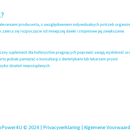
L?
zaleceniami producenta, z uwzględnieniem indywidualnych potrzeb organiz
 zaleca się rozpoczęcie od mniejszej dawki i stopniowe jej zwiększanie.
eczny suplement dla kulturystów pragnących poprawić swoją wydolność or
rto jednak pamiętać o konsultacji z dietetykiem lub lekarzem przed
yzyko działań niepożądanych.
oPower4U © 2024 |
Privacyverklaring
| Algemene Voorwaar