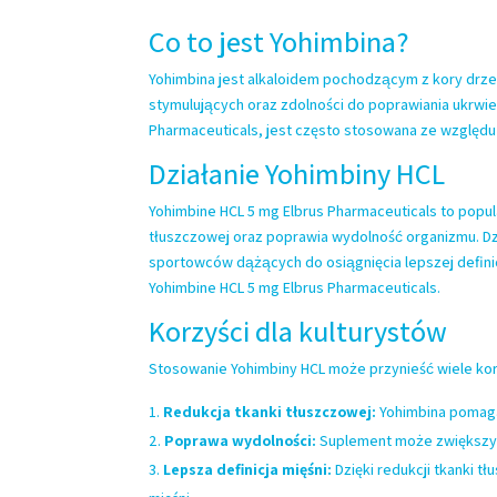
Co to jest Yohimbina?
Yohimbina jest alkaloidem pochodzącym z kory drze
stymulujących oraz zdolności do poprawiania ukrwieni
Pharmaceuticals, jest często stosowana ze względu 
Działanie Yohimbiny HCL
Yohimbine HCL 5 mg Elbrus Pharmaceuticals to popu
tłuszczowej oraz poprawia wydolność organizmu. Dz
sportowców dążących do osiągnięcia lepszej definicj
Yohimbine HCL 5 mg Elbrus Pharmaceuticals
.
Korzyści dla kulturystów
Stosowanie Yohimbiny HCL może przynieść wiele korz
Redukcja tkanki tłuszczowej:
Yohimbina pomaga
Poprawa wydolności:
Suplement może zwiększyć 
Lepsza definicja mięśni:
Dzięki redukcji tkanki t