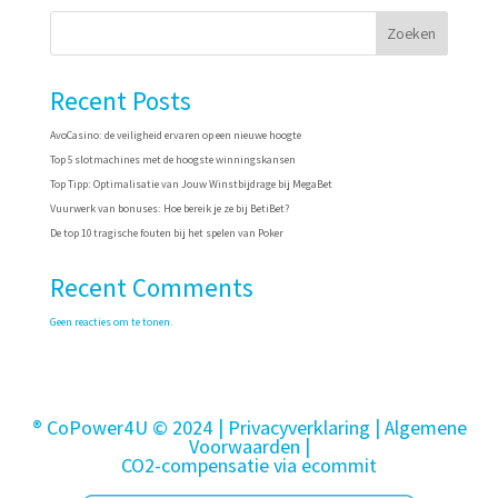
Zoeken
Recent Posts
AvoCasino: de veiligheid ervaren op een nieuwe hoogte
Top 5 slotmachines met de hoogste winningskansen
Top Tipp: Optimalisatie van Jouw Winstbijdrage bij MegaBet
Vuurwerk van bonuses: Hoe bereik je ze bij BetiBet?
De top 10 tragische fouten bij het spelen van Poker
Recent Comments
Geen reacties om te tonen.
® CoPower4U © 2024 |
Privacyverklaring
| Algemene
Voorwaarden
|
CO2-compensatie via ecommit