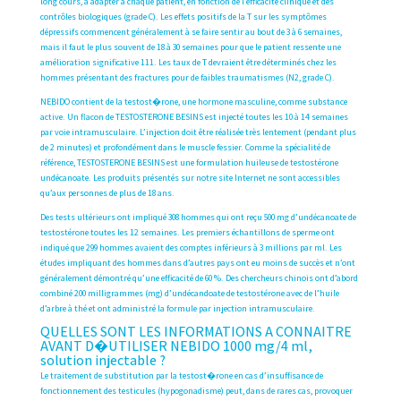
long cours, à adapter à chaque patient, en fonction de l’efficacité clinique et des
contrôles biologiques (grade C). Les effets positifs de la T sur les symptômes
dépressifs commencent généralement à se faire sentir au bout de 3 à 6 semaines,
mais il faut le plus souvent de 18 à 30 semaines pour que le patient ressente une
amélioration significative 111. Les taux de T devraient être déterminés chez les
hommes présentant des fractures pour de faibles traumatismes (N2, grade C).
NEBIDO contient de la testost�rone, une hormone masculine, comme substance
active. Un flacon de TESTOSTERONE BESINS est injecté toutes les 10 à 14 semaines
par voie intramusculaire. L’injection doit être réalisée très lentement (pendant plus
de 2 minutes) et profondément dans le muscle fessier. Comme la spécialité de
référence, TESTOSTERONE BESINS est une formulation huileuse de testostérone
undécanoate. Les produits présentés sur notre site Internet ne sont accessibles
qu’aux personnes de plus de 18 ans.
Des tests ultérieurs ont impliqué 308 hommes qui ont reçu 500 mg d’undécanoate de
testostérone toutes les 12 semaines. Les premiers échantillons de sperme ont
indiqué que 299 hommes avaient des comptes inférieurs à 3 millions par ml. Les
études impliquant des hommes dans d’autres pays ont eu moins de succès et n’ont
généralement démontré qu’une efficacité de 60 %. Des chercheurs chinois ont d’abord
combiné 200 milligrammes (mg) d’undécandoate de testostérone avec de l’huile
d’arbre à thé et ont administré la formule par injection intramusculaire.
QUELLES SONT LES INFORMATIONS A CONNAITRE
AVANT D�UTILISER NEBIDO 1000 mg/4 ml,
solution injectable ?
Le traitement de substitution par la testost�rone en cas d’insuffisance de
fonctionnement des testicules (hypogonadisme) peut, dans de rares cas, provoquer