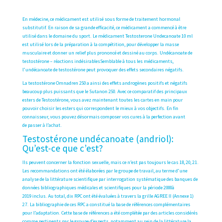
En médecine, ce médicament est utilisé sous forme de traitement hormonal
substitutif. En raison de sa grande efficacité, ce médicament a commencé à être
utilisé dans le domaine du sport. Le médicament Testosterone Undecanoate 10 ml
est utilisé lors de la préparation à la compétition, pour développer la masse
musculaire et donner un relief plus prononcé et dessiné au corps. Undécanoate de
testostérone – réactions indésirablesSemblable à tous les médicaments,
l’undécanoate de testostérone peut provoquer des effets secondaires négatifs.
La testostérone Omnadren 250 a ainsi des effets androgènes positifs et négatifs
beaucoup plus puissants que le Sutanon 250. Avec ce comparatif des principaux
esters de Testostérone, vous avez maintenant toutes les cartes en main pour
pouvoir choisir les esters qui correspondent le mieux à vos objectifs. En fin
connaisseur, vous pouvez désormais composer vos cures à la perfection avant
de passer à l’achat.
Testostérone undécanoate (andriol):
Qu’est-ce que c’est?
Ils peuvent concerner la fonction sexuelle, mais ce n’est pas toujours le cas 18, 20, 21.
Les recommandations ont été élaborées par le groupe de travail, au terme d’une
analyse de la littérature scientifique par interrogation systématique des banques de
données bibliographiques médicales et scientifiques pour la période 2000à
2019 inclus. Au total, dix RPC ont été évaluées à travers la grille AGREE II (Annexe 1)
27. La bibliographie de ces RPC a constitué la base de références complémentaires
pour l’adaptation. Cette base de références a été complétée par des articles considérés
comme pertinents par le groupe d’experts, notamment au sein de la littérature la