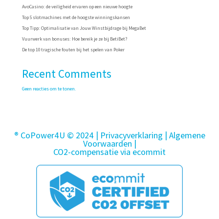
AvoCasino: de veiligheid ervaren op een nieuwe hoogte
Top 5 slotmachines met de hoogste winningskansen
Top Tipp: Optimalisatie van Jouw Winstbijdrage bij MegaBet
Vuurwerk van bonuses: Hoe bereik je ze bij BetiBet?
De top 10 tragische fouten bij het spelen van Poker
Recent Comments
Geen reacties om te tonen.
® CoPower4U © 2024 |
Privacyverklaring
| Algemene
Voorwaarden
|
CO2-compensatie via ecommit