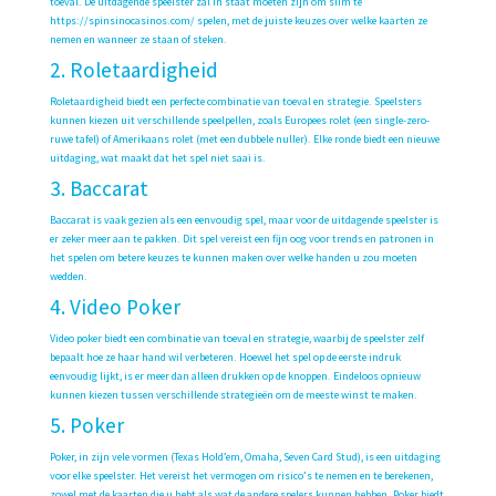
toeval. De uitdagende speelster zal in staat moeten zijn om slim te
https://spinsinocasinos.com/
spelen, met de juiste keuzes over welke kaarten ze
nemen en wanneer ze staan of steken.
2. Roletaardigheid
Roletaardigheid biedt een perfecte combinatie van toeval en strategie. Speelsters
kunnen kiezen uit verschillende speelpellen, zoals Europees rolet (een single-zero-
ruwe tafel) of Amerikaans rolet (met een dubbele nuller). Elke ronde biedt een nieuwe
uitdaging, wat maakt dat het spel niet saai is.
3. Baccarat
Baccarat is vaak gezien als een eenvoudig spel, maar voor de uitdagende speelster is
er zeker meer aan te pakken. Dit spel vereist een fijn oog voor trends en patronen in
het spelen om betere keuzes te kunnen maken over welke handen u zou moeten
wedden.
4. Video Poker
Video poker biedt een combinatie van toeval en strategie, waarbij de speelster zelf
bepaalt hoe ze haar hand wil verbeteren. Hoewel het spel op de eerste indruk
eenvoudig lijkt, is er meer dan alleen drukken op de knoppen. Eindeloos opnieuw
kunnen kiezen tussen verschillende strategieën om de meeste winst te maken.
5. Poker
Poker, in zijn vele vormen (Texas Hold’em, Omaha, Seven Card Stud), is een uitdaging
voor elke speelster. Het vereist het vermogen om risico’s te nemen en te berekenen,
zowel met de kaarten die u hebt als wat de andere spelers kunnen hebben. Poker biedt