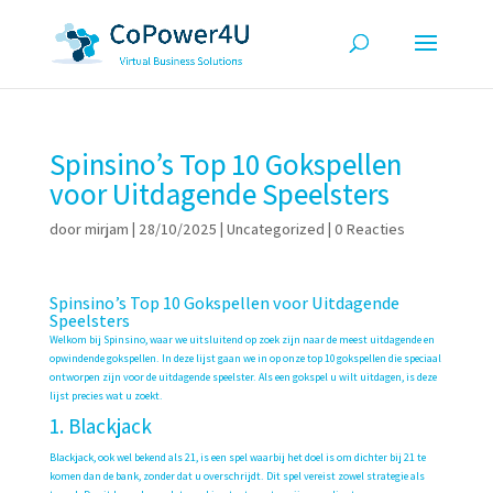
Spinsino’s Top 10 Gokspellen
voor Uitdagende Speelsters
door
mirjam
|
28/10/2025
|
Uncategorized
|
0 Reacties
Spinsino’s Top 10 Gokspellen voor Uitdagende
Speelsters
Welkom bij Spinsino, waar we uitsluitend op zoek zijn naar de meest uitdagende en
opwindende gokspellen. In deze lijst gaan we in op onze top 10 gokspellen die speciaal
ontworpen zijn voor de uitdagende speelster. Als een gokspel u wilt uitdagen, is deze
lijst precies wat u zoekt.
1. Blackjack
Blackjack, ook wel bekend als 21, is een spel waarbij het doel is om dichter bij 21 te
komen dan de bank, zonder dat u overschrijdt. Dit spel vereist zowel strategie als