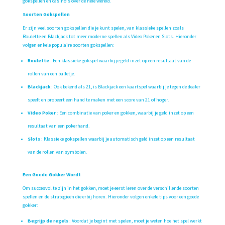
gokspellen en casino’s over de hele wereld.
Soorten Gokspellen
Er zijn veel soorten gokspellen die je kunt spelen, van klassieke spellen zoals
Roulette en Blackjack tot meer moderne spellen als Video Poker en Slots. Hieronder
volgen enkele populaire soorten gokspellen:
Roulette
: Een klassieke gokspel waarbij je geld inzet op een resultaat van de
rollen van een balletje.
Blackjack
: Ook bekend als 21, is Blackjack een kaartspel waarbij je tegen de dealer
speelt en probeert een hand te maken met een score van 21 of hoger.
Video Poker
: Een combinatie van poker en gokken, waarbij je geld inzet op een
resultaat van een pokerhand.
Slots
: Klassieke gokspellen waarbij je automatisch geld inzet op een resultaat
van de rollen van symbolen.
Een Goede Gokker Wordt
Om succesvol te zijn in het gokken, moet je eerst leren over de verschillende soorten
spellen en de strategieën die erbij horen. Hieronder volgen enkele tips voor een goede
gokker:
Begrijp de regels
: Voordat je begint met spelen, moet je weten hoe het spel werkt