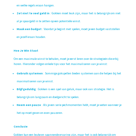
en welke regels eraan hangen.
Zet niet te veel geld in
: Gokken moet leuk zijn, maar het is belangrijk om niet
al je spaargeld in te zetten op een potentiële winst.
Maak een budget
: Voordat je begint met spelen, moet je een budget vaststellen
en jezelf eraan houden.
Hoe Je Win Staat
Om een maximale winst te behalen, moet je eerst leren over de strategieën die erbij
horen. Hieronder volgen enkele tips voor het maximaliseren van je winst:
Gebruik systemen
: Sommige gokspellen bieden systemen aan die helpen bij het
maximaliseren van je winst.
Blijf geduldig
: Gokken is een spel van geluk, maar ook van strategie. Het is
belangrijk om langzaam en doelgericht te spelen.
Neem een pauze
: Als je een serie pechmomenten hebt, moet je weten wanneer je
het op moet geven en even pauzeren.
Conclusie
Gokken kan een leuke en spannende ervaring zijn, maar het is ook belangrijk om