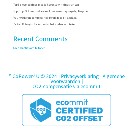
Top 5 slotmachines met de hoogste winningskansen
Top Tipp: Optimalisatie van Jouw Winstbijdrage bij MegaBet
Vuurwerk van bonuses: Hoe bereik je ze bij BetiBet?
De top 10 tragische fouten bij het spelen van Poker
Recent Comments
Geen reacties om te tonen.
® CoPower4U © 2024 |
Privacyverklaring
| Algemene
Voorwaarden
|
CO2-compensatie via ecommit