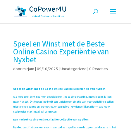
Speel en Winst met de Beste
Online Casino Experiëntie van
Nyxbet
door
mirjam
|
09/10/2025
|
Uncategorized
|
0 Reacties
Speel en Winst met de Beste Online Casino Experiëntie van Nyxbet
Als je op zoek bent naar een geweldige online casino ervaring, moet je eens kijken
naar Nyxbet. Dit topcasino biedt een unieke combinatie van voortreffelijke spellen,
uitstekende bonus en promoties, en een gebruiksvriendelijk platform dat jouw
spelplezier maximaal zal vergroten.
Een
nyxbet-casino-online.nl
Rijke Collectie van Spellen
Nyxbet beschikt over een enorm aanbod van spellen van de top ontwikkelaars in het