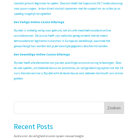
voordat je kunt beginnen te spelen. Daarom biedt het topcasino 24/7 ondersteuning
voor jouw vragen. Je kan direct contact opnemen met de support en ze zullen je zo
spoedig mogelijk terugbellen.
Een Veilige Online Casino Erfaringe
Nyxbet is volledig veilig voor gebruik, net als alle meestbetrouwbare online
casinobronnen. De casino heeft zijn websites geregistreerd met de meest
betrouwbare en legitieme instanties in Europa en wereldwijd, waarmee het
gewaarborgd kan worden dat je persoonlijke gegevens beschermd worden.
Een Geweldige Online Casino Erfaringe
Nyxbet heeft alle elementen om jou een prachtige casino-ervaring te bezorgen. Door
de vele spellen, uitstekende bonus en promoties, en veilige betalingsopties tot het 24-
uurs klantenservice is Nyxbet echt de beste keuze voor iedereen die houdt van online
gokken.
Zoeken
Recent Posts
AvoCasino: de veiligheid ervaren op een nieuwe hoogte