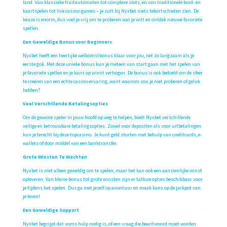
land. Van klassieke fruitautomaten tot complexe slots, en van traditionele bord- en
kaartspelen tot live casino-games – je zult bij Nyxbet niets tekortschieten zien. De
keuze is enorm, dus voel je vrij om te proberen wat je wilt en ontdek nieuwe favoriete
spellen.
Een Geweldige Bonus voor Beginners
Nyxbet heeft een heerlijke welkomstbonus klaar voor jou, net zo langzaam als je
eerste gok. Met deze unieke bonus kun je meteen van start gaan met het spelen van
je favoriete spellen en je kans op winst verhogen. De bonus is ook bedoeld om de sfeer
te creëren van een echte casino-ervaring, want waarom zou je niet proberen of geluk
hebben?
Veel Verschillende Betalingsopties
Om de gewone speler in jouw hoofd op weg te helpen, biedt Nyxbet verschillende
veilige en betrouwbare betalingsopties. Zowel voor depositen als voor uitbetalingen
kun je terecht bij deze topcasino. Je kunt geld storten met behulp van creditcards, e-
wallets of door middel van een banktransfer.
Grote Winsten Te Wachten
Nyxbet is niet alleen geweldig om te spelen, maar het kan ook een aanzienlijke winst
opleveren. Van kleine bonus tot grote winsten zijn er talloze opties beschikbaar voor
je tijdens het spelen. Dus ga met jezelf op avontuur en maak kans op de jackpot van
je leven!
Een Geweldige Support
Nyxbet begrijpt dat soms hulp nodig is, of een vraag die beantwoord moet worden