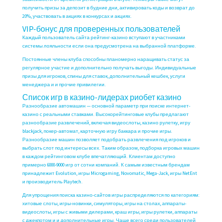
получить призы за депозит в будние дни, активировать коды и возврат до
20%, участвовать в акциях в конкурсах и акциях.
VIP-бонус для проверенных пользователей
Каждый пользователь сайта рейтинг-казино вступают в участниками
системы лояльности если она предусмотрена на выбранной платформе.
Постоянные члены клуба способны планомерно наращивать статус за
регулярное участие и дополнительно получать выгоды. Индивидуальные
призы для игроков, спины для ставок, дополнительный кешбек, услуги
менеджера и и прочие привилегии.
Список игр в казино-лидерах риобет казино
Разнообразие автомашин — основной параметр при поиске интернет-
казино с реальными ставками. Высокорейтинговые клубы предлагают
разнообразие развлечений, включая видеослоты, казино рулетку, игру
blackjack, покер-автомат, карточную игру баккара и прочие игры.
Разнообразие машин позволяет подобрать развлечения под игроков и
выбрать слот под интересы всех. Таким образом, подборка игровых машин
в каждом рейтинговом клубе впечатляющий. Клиентам доступно
примерно 6000-9000 игр от сотни компаний. К самым известным брендам
принадлежит Evolution, игры Microgaming, Novomatic, Mega-Jack, игры NetEnt
и производитель Playtech.
Для упрощения поиска казино-сайтов игры распределяются по категориям:
хитовые слоты, игры-новинки, симуляторы, игры на столах, аппараты-
видеослоты, игры с живыми дилерами, краш игры, игры рулетки, аппараты
с джекпотом и и дополнительные игры. Чаще всего среди пользователей