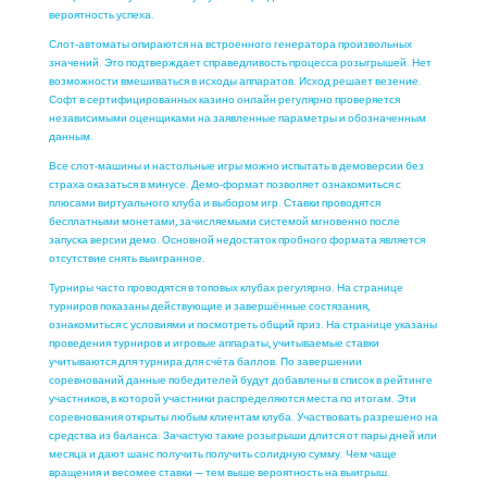
вероятность успеха.
Слот-автоматы опираются на встроенного генератора произвольных
значений. Это подтверждает справедливость процесса розыгрышей. Нет
возможности вмешиваться в исходы аппаратов. Исход решает везение.
Софт в сертифицированных казино онлайн регулярно проверяется
независимыми оценщиками на заявленные параметры и обозначенным
данным.
Все слот-машины и настольные игры можно испытать в демоверсии без
страха оказаться в минусе. Демо-формат позволяет ознакомиться с
плюсами виртуального клуба и выбором игр. Ставки проводятся
бесплатными монетами, зачисляемыми системой мгновенно после
запуска версии демо. Основной недостаток пробного формата является
отсутствие снять выигранное.
Турниры часто проводятся в топовых клубах регулярно. На странице
турниров показаны действующие и завершённые состязания,
ознакомиться с условиями и посмотреть общий приз. На странице указаны
проведения турниров и игровые аппараты, учитываемые ставки
учитываются для турнира для счёта баллов. По завершении
соревнований данные победителей будут добавлены в список в рейтинге
участников, в которой участники распределяются места по итогам. Эти
соревнования открыты любым клиентам клуба. Участвовать разрешено на
средства из баланса. Зачастую такие розыгрыши длится от пары дней или
месяца и дают шанс получить получить солидную сумму. Чем чаще
вращения и весомее ставки — тем выше вероятность на выигрыш.