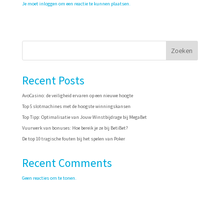
Je moet
inloggen
om een reactie te kunnen plaatsen.
Zoeken
Recent Posts
AvoCasino: de veiligheid ervaren op een nieuwe hoogte
Top 5 slotmachines met de hoogste winningskansen
Top Tipp: Optimalisatie van Jouw Winstbijdrage bij MegaBet
Vuurwerk van bonuses: Hoe bereik je ze bij BetiBet?
De top 10 tragische fouten bij het spelen van Poker
Recent Comments
Geen reacties om te tonen.