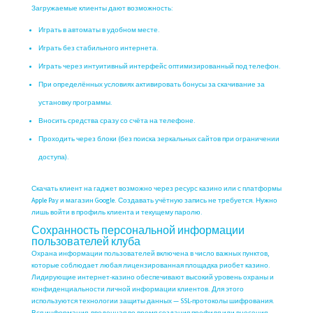
Загружаемые клиенты дают возможность:
Играть в автоматы в удобном месте.
Играть без стабильного интернета.
Играть через интуитивный интерфейс оптимизированный под телефон.
При определённых условиях активировать бонусы за скачивание за
установку программы.
Вносить средства сразу со счёта на телефоне.
Проходить через блоки (без поиска зеркальных сайтов при ограничении
доступа).
Скачать клиент на гаджет возможно через ресурс казино или с платформы
Apple Pay и магазин Google. Создавать учётную запись не требуется. Нужно
лишь войти в профиль клиента и текущему паролю.
Сохранность персональной информации
пользователей клуба
Охрана информации пользователей включена в число важных пунктов,
которые соблюдает любая лицензированная площадка риобет казино.
Лидирующие интернет-казино обеспечивают высокий уровень охраны и
конфиденциальности личной информации клиентов. Для этого
используются технологии защиты данных — SSL-протоколы шифрования.
Вся информация, введенная во время создания профиля или внесения