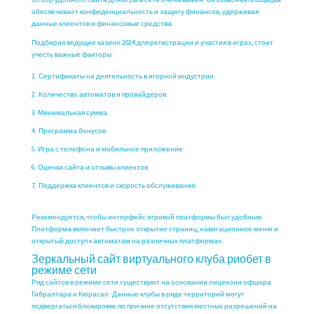
обеспечивает конфиденциальность и защиту финансов, удерживая
данные клиентов и финансовые средства.
Подбирая ведущие казино 2024 для регистрации и участия в играх, стоит
учесть важные факторы:
Сертификаты на деятельность в игорной индустрии.
Количество автоматов и провайдеров.
Минимальная сумма.
Программа бонусов.
Игра с телефона и мобильное приложение.
Оценка сайта и отзывы клиентов.
Поддержка клиентов и скорость обслуживания.
Рекомендуется, чтобы интерфейс игровой платформы был удобным.
Платформа включает быстрое открытие страниц, навигационное меню и
открытый доступ к автоматам на различных платформах.
Зеркальный сайт виртуального клуба риобет в
режиме сети
Ряд сайтов в режиме сети существуют на основании лицензии офшора
Гибралтара и Кюрасао. Данные клубы в ряде территорий могут
подвергаться блокировке по причине отсутствия местных разрешений на