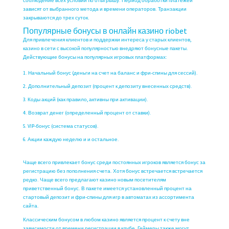
соблюдение всех условий по отыгрышу. Период обработки платежей
зависят от выбранного метода и времени операторов. Транзакции
закрываются до трех суток.
Популярные бонусы в онлайн казино riobet
Для привлечения клиентов и поддержки интереса у старых клиентов,
казино в сети с высокой популярностью внедряют бонусные пакеты.
Действующие бонусы на популярных игровых платформах:
Начальный бонус (деньги на счет на баланс и фри-спины для сессий).
Дополнительный депозит (процент к депозиту внесенных средств).
Коды акций (как правило, активны при активации).
Возврат денег (определенный процент от ставки).
VIP-бонус (система статусов).
Акции каждую неделю и и остальное.
Чаще всего привлекает бонус среди постоянных игроков является бонус за
регистрацию без пополнения счета. Хотя бонус встречается встречается
редко. Чаще всего предлагают казино новым посетителям
приветственный бонус. В пакете имеется установленный процент на
стартовый депозит и фри-спины для игр в автоматах из ассортимента
сайта.
Классическим бонусом в любом казино является процент к счету вне
зависимости от времени регистрации в клубе. Геймеры также могут