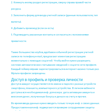
Кликнуть кнопку раздел регистрации, сверху справа правой части
ресурса.
Заполнить форму для входа учетной записи (данные пользователя, тип
валюты).
Добавить промокод (если он есть).
Подтвердить указанные контакты и согласиться с положениями
приватности.
Также большинство клубов, вдобавок к обычной регистрации учетной
записи по телефону e-mail, предлагают клиентам регистрацию
моментально с помощью соцсетей. Чтобы войти нужно разрешить
системе автоматическое считывание сведений с соцсети сети профиля.
Каждый геймер вправе зарегистрироваться в интернет-казино только раз.
Мульти-профили запрещены.
Доступ в профиль и проверка личности
Доступ в аккаунт осуществляется по имени и пароля с разных устройств:
смартфона, планшета, компьютерного устройства. В личном кабинете
доступна вся необходимая инф. для юзера: дата активации аккаунта и
внесения денег, полученные бонусы и деньги на счету и прочее.
Во время ввода данных нужно вводить только точную инф. о своих данных.
Предоставленная инф. подвергаются проверке сотрудниками защиты