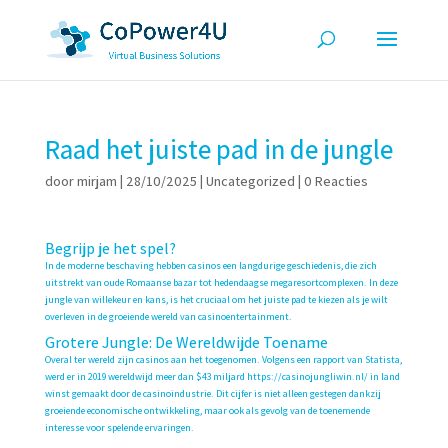
Raad het juiste pad in de jungle
door
mirjam
|
28/10/2025
|
Uncategorized
|
0 Reacties
Begrijp je het spel?
In de moderne beschaving hebben casinos een langdurige geschiedenis, die zich
uitstrekt van oude Romaanse bazar tot hedendaagse megaresortcomplexen. In deze
jungle van willekeur en kans, is het cruciaal om het juiste pad te kiezen als je wilt
overleven in de groeiende wereld van casinoentertainment.
Grotere Jungle: De Wereldwijde Toename
Overal ter wereld zijn casinos aan het toegenomen. Volgens een rapport van Statista,
werd er in 2019 wereldwijd meer dan $43 miljard
https://casinojungliwin.nl/
in land
winst gemaakt door de casinoindustrie. Dit cijfer is niet alleen gestegen dankzij
groeiende economische ontwikkeling, maar ook als gevolg van de toenemende
interesse voor spelende ervaringen.