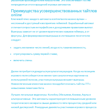
указанным производителем показателям. Это обеспечивает гостям
непредвзятые итоги вращений игровых автоматов.
Преимущества усовершенствованных тайтлов
online
Ключевой плюс каждого автомата в online kasino казино вулкан —
несложный и доступный к восприятию геймплей. Барабанный автомат
отличается простым интерфейсом и доходчивыми правилами выплат.
Выигрыш зависит не от уровня практических навыков геймера, а от
фортуны. Для формирования выигрыша в слотмашине посетителю
следует:
задать желаемое число линий, когда есть такая возможность;
отрегулировать сумму первой ставки;
включить спины.
Далее потребуется дождаться результатов раундов. Когда на позициях
игрового поля соберется не менее трех аналогичных картинки на
используемой полоске, участник розыгрыша возьмет выигрыш.
Новоиспеченным клиентам казино понадобится искать тайтлы 777 с
невысокими лимитами бета.
Лучшие легальные видеоигры: Колобок, Обезьянки, Книжки, Акулы и
альтернативные. Эти автоматы характеризуются повышенным уровнем
теоретического возврата свыше девяносто пяти процентов, средней или
низкой дисперсией. Рекордные джекпоты участникам игрового процесса