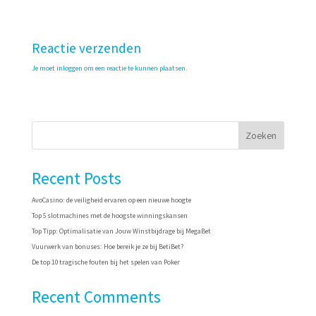
Reactie verzenden
Je moet
inloggen
om een reactie te kunnen plaatsen.
Zoeken
Recent Posts
AvoCasino: de veiligheid ervaren op een nieuwe hoogte
Top 5 slotmachines met de hoogste winningskansen
Top Tipp: Optimalisatie van Jouw Winstbijdrage bij MegaBet
Vuurwerk van bonuses: Hoe bereik je ze bij BetiBet?
De top 10 tragische fouten bij het spelen van Poker
Recent Comments