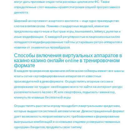
могут дать призовые опции типа рисковых циклов или ФС. Также
определенные слот-машины нравятся игрокам опцией прогрессивного
джекпота.
Широкий ассортимент азартного контента — еще одно преимущество
слотов в online casino. Помимо стандартных моделей, клиентам
предложены карточные и быстрые игры, tournaments, lotterys, рулетки и
иные модификации. С завидной регулярностью в лицензионных cazino
попадаются модифицированные тайтлы устаревших ретро-аппаратов и
новинки от знаменитых провайдеров.
Способы включения виртуальных аппаратов в
казино казино онлайн online в тренировочном
формате
В каждом проверенном временем online casino геймеры имеют все шансы
юзать сотни сертифицированных аппаратов от известных
производителей в демоформате. Осуществлять игорные сессии в
деморежиме не трудно: необходимо всего-то зайти на интернет-ресурс
развлекательного kazino с PC или смартфона, подыскать гаминатор,
кликнуть по клавише бесплатной игры.
Осуществлять рассчеты игроку понадобится виртуальными кредитами,
которые выдаются системой автоматически. Демонстрационный формат
дает возможность попрактиковаться с требованиями к формированию
выигрышных комбинаций и основными опциями усовершенствованных
одноруких бандитов, продумать свою тактику.