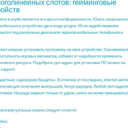
оголинейных слотов: гейминговые
ройств
та в клубе является его кроссплатформенность. Юзать лицензион
бильного устройства где и когда угодно. Из-за задействования
вается под различные диагонали экранов мобильных телефонов и
ют юзерам установить программу на свое устройство. Скачиваемо
ступность игровых автоматов, избавит от надобности применять
новного ресурса. Подобрать урл-адрес для установки ПО можно на
 support.
ртные «однорукие бандиты». В отличие от последних, internet авт
почек для сочетания выигрышей, бонус-раундов. Любой slot надел
ем. Награда зависит только от удачи, никто не может вмешиватьс
в в виртуальных казино следует отнести:
ммы;