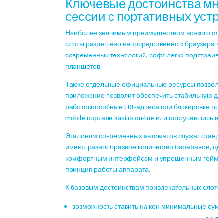
Ключевые достоинства мн
сессии с портативных уст
Наиболее значимым преимуществом всякого сло
слоты разрешено непосредственно с браузера мо
современных технологий, софт легко подстраи
планшетов.
Также отдельные официальные ресурсы позволя
приложение позволит обеспечить стабильную до
работоспособные URL-адреса при блокировке ос
mobile портале kasino on-line или постучавшись в
Эталоном современных автоматов служат станда
имеют разнообразное количество барабанов, це
комфортным интерфейсом и упрощенным геймпле
принцип работы аппарата.
К базовым достоинствам привлекательных слото
возможность ставить на кон минимальные су