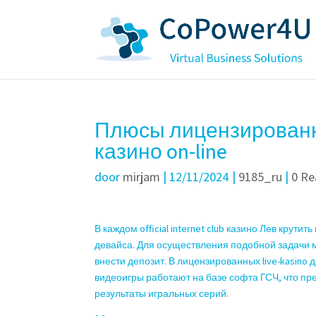
Плюсы лицензированны
казино on-line
door
mirjam
|
12/11/2024
|
9185_ru
|
0 Re
В каждом official internet club казино Лев крут
девайса. Для осуществления подобной задачи 
внести депозит. В лицензированных live-kasino
видеоигры работают на базе софта ГСЧ, что пр
результаты игральных серий.