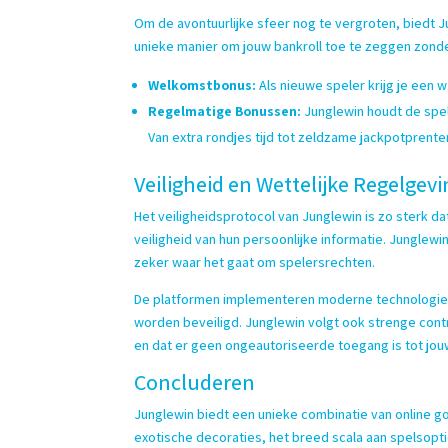
Om de avontuurlijke sfeer nog te vergroten, biedt 
unieke manier om jouw bankroll toe te zeggen zonder
Welkomstbonus:
Als nieuwe speler krijg je ee
Regelmatige Bonussen:
Junglewin houdt de spel
Van extra rondjes tijd tot zeldzame jackpotprenten,
Veiligheid en Wettelijke Regelgevi
Het veiligheidsprotocol van Junglewin is zo sterk da
veiligheid van hun persoonlijke informatie. Junglewi
zeker waar het gaat om spelersrechten.
De platformen implementeren moderne technologieën
worden beveiligd. Junglewin volgt ook strenge cont
en dat er geen ongeautoriseerde toegang is tot jou
Concluderen
Junglewin biedt een unieke combinatie van online go
exotische decoraties, het breed scala aan spelsopti