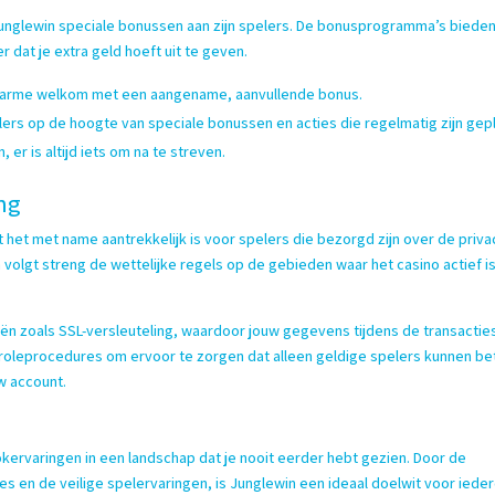
Junglewin speciale bonussen aan zijn spelers. De bonusprogramma’s biede
 dat je extra geld hoeft uit te geven.
n warme welkom met een aangename, aanvullende bonus.
ers op de hoogte van speciale bonussen en acties die regelmatig zijn gep
 er is altijd iets om na te streven.
ng
t het met name aantrekkelijk is voor spelers die bezorgd zijn over de priva
n volgt streng de wettelijke regels op de gebieden waar het casino actief is
 zoals SSL-versleuteling, waardoor jouw gegevens tijdens de transactie
roleprocedures om ervoor te zorgen dat alleen geldige spelers kunnen be
w account.
kervaringen in een landschap dat je nooit eerder hebt gezien. Door de
es en de veilige spelervaringen, is Junglewin een ideaal doelwit voor iede