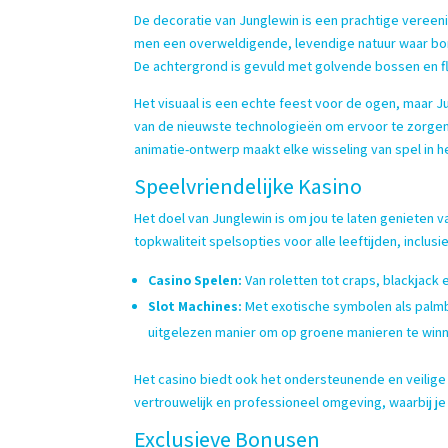
De decoratie van Junglewin is een prachtige vereenig
men een overweldigende, levendige natuur waar bo
De achtergrond is gevuld met golvende bossen en flon
Het visuaal is een echte feest voor de ogen, maar J
van de nieuwste technologieën om ervoor te zorge
animatie-ontwerp maakt elke wisseling van spel in 
Speelvriendelijke Kasino
Het doel van Junglewin is om jou te laten genieten 
topkwaliteit spelsopties voor alle leeftijden, inclusie
Casino Spelen:
Van roletten tot craps, blackjack
Slot Machines:
Met exotische symbolen als palmb
uitgelezen manier om op groene manieren te win
Het casino biedt ook het ondersteunende en veilige s
vertrouwelijk en professioneel omgeving, waarbij je
Exclusieve Bonusen