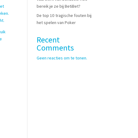
iet
bereik je ze bij BetiBet?
eken.
De top 10 tragische fouten bij
ht.
het spelen van Poker
uik
Recent
he
Comments
Geen reacties om te tonen.