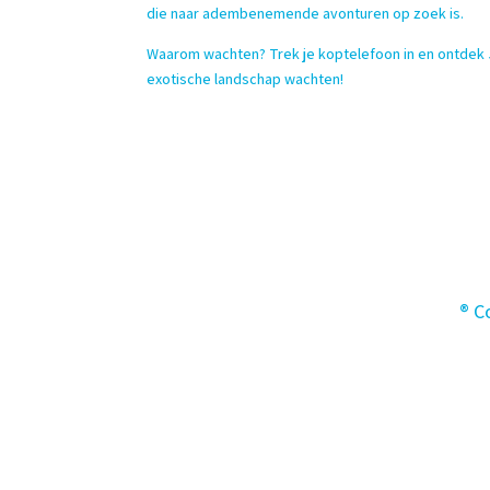
die naar adembenemende avonturen op zoek is.
Waarom wachten? Trek je koptelefoon in en ontdek Ju
exotische landschap wachten!
® C