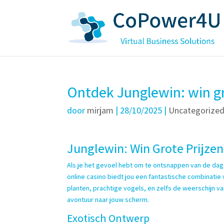
Ontdek Junglewin: win gr
door
mirjam
|
28/10/2025
|
Uncategorize
Junglewin: Win Grote Prijzen
Als je het gevoel hebt om te ontsnappen van de dagel
online casino biedt jou een fantastische combinatie
planten, prachtige vogels, en zelfs de weerschijn v
avontuur naar jouw scherm.
Exotisch Ontwerp