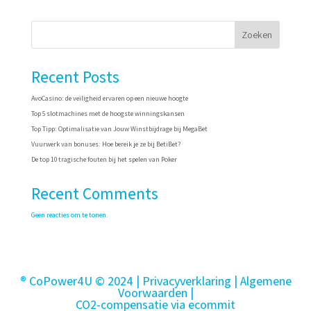
Zoeken
Recent Posts
AvoCasino: de veiligheid ervaren op een nieuwe hoogte
Top 5 slotmachines met de hoogste winningskansen
Top Tipp: Optimalisatie van Jouw Winstbijdrage bij MegaBet
Vuurwerk van bonuses: Hoe bereik je ze bij BetiBet?
De top 10 tragische fouten bij het spelen van Poker
Recent Comments
Geen reacties om te tonen.
® CoPower4U © 2024 |
Privacyverklaring
| Algemene
Voorwaarden
|
CO2-compensatie via ecommit