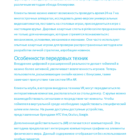
различным методам обхода блокировки.
Клиенты пинко казино имеют возможность проводить время 24 на 7 на
многострочных аппаратах, исследовать демо-версии универсальных
видеоавтоматов, поставить на столовых играх, присоединиться к игре с
настоящим крупье. Даровые азартные слоты в pinko casino предназначены
не только для начинающих, которые стремятся познакомиться с
механизмом, условиями, механиков и иконками. Они часто используют
опытные азартные игроки для проверки распространенных методов или
разработки личной стратегии, апробации новинок.
Особенности передовых техник
Внедрение цифровой и расширенной реальности делает геймплей в
казино более активной, увеличивает вовлеченность игроков. Теперь
пользователи, разыскивающие онлайн казино с бонусами, также
замечают присутствие там систем VR и AR.
Клиенты клуба, в котором внедрена техника VR, могут передвигаться по
интерактивным комнатам, располагаться за столы для игр. С крупье можно
взаимодействовать сигналами и посредством чат-комнаты. Чтобы
геймплея в виртуальной среде необходимо задействовать специфический
шлем или линзы. На рынке доступны доступные устройства,
представленные брендами HTC Vive, Oculus, Google.
Дополненная действительность (AR) отличается от компьютерной. Эта
методика предполагает интеграцию компьютерных графики на элементы
физического мира. Данный содержимое отображается без использования
особых гарнитур.