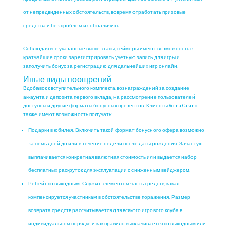
от непредвиденных обстоятельств, вовремя отработать призовые
средства и без проблем их обналичить.
Соблюдая все указанные выше этапы, геймеры имеют возможность в
кратчайшие сроки зарегистрировать учетную запись для игры и
заполучить бонус за регистрацию для дальнейших игр онлайн.
Иные виды поощрений
Вдобавок к вступительного комплекта вознаграждений за создание
аккаунта и депозита первого вклада, на рассмотрение пользователей
доступны и другие форматы бонусных презентов. Клиенты Volna Casino
также имеют возможность получать:
Подарки в юбилея. Включить такой формат бонусного офера возможно
за семь дней до или в течение недели после даты рождения. Зачастую
выплачивается конкретная валютная стоимость или выдается набор
бесплатных раскруток для эксплуатации с сниженным вейджером.
Ребейт по выходным. Служит элементом часть средств, какая
компенсируется участникам в обстоятельстве поражения. Размер
возврата средств рассчитывается для всякого игрового клуба в
индивидуальном порядке и как правило выплачивается по выходным или