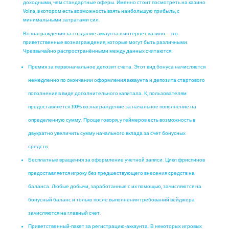
доходными, чем стандартные оферы. Именно стоит посмотреть на казино
Volna, в котором есть возможность взять наибольшую прибыль, с
минимальными затратами сил.
Вознаграждения за создание аккаунта в интернет-казино – это
приветственные вознаграждения, которые могут быть различными.
Чрезвычайно распространёнными между данных считаются:
Премия за первоначальное депозит счета. Этот вид бонуса начисляется
немедленно по окончании оформления аккаунта и депозита стартового
пополнения в виде дополнительного капитала. К, пользователям
предоставляется 100% вознаграждение за начальное пополнение на
определенную сумму. Проще говоря, у геймеров есть возможность в
двукратно увеличить сумму начального вклада за счет бонусных
средств.
Бесплатные вращения за оформление учетной записи. Цикл фриспинов
предоставляется игроку без предшествующего внесения средств на
баланса. Любые добычи, заработанные с их помощью, зачисляются на
бонусный баланс и только после выполнения требований вейджера
зачисляются на главный счет.
Приветственный-пакет за регистрацию-аккаунта. В некоторых игровых