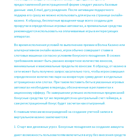
предоставленной регистрационной форме следует указать базовые
данные: имя, E-mail, дату рождения. После активации подарочного
подарка его сразу же можно использовать для игры на странице онлайн-
казино. К образцу, бесплатные вращения чаще всего созданы для
прокрутки в определённых игровых автоматах, а премиальные средства
рекомендуется использовать на оплачиваемые игры в интересующих
аппаратах.
Во время исполнения условий по выполнению премии в Волна Казино или
альтернативном онлайн казино, игрок обычно совершает ставки в
слотовых машинах согласно условиям бонусного поощрения. В схожих
требованиях может быть указано конкретное количество взносов,
минимальные и максимальные пределы по взносам. К образцу, от казино в
сети может быть получено запрос касательно того, чтобы игрок совершил
определенное количество пари на конкретную сумму денег в отдельных
аттракционах или слотах. При таком поставить беты в указанных игровых
автоматах необходимо в периоды, обозначенные в регламентах к
акционному офферу. По завершении успешно исполненных предписаний
бонусные средства тут же переводятся на центральный счет геймера, а
сам регистрационный бонус будет засчитан как отыгранный.
К главным плюсам вознаграждений за создание учетной записи в
виртуальном казино заключаются в:
Старт вне денежных угроз. Бонусные поощрения за создание аккаунта
дают возможность пользователям включиться в игру без внесения средств