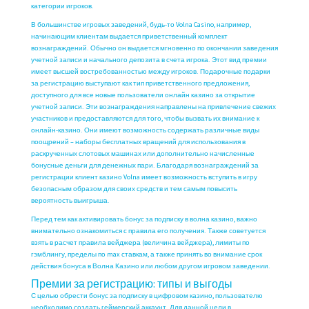
категории игроков.
В большинстве игровых заведений, будь-то Volna Casino, например,
начинающим клиентам выдается приветственный комплект
вознаграждений. Обычно он выдается мгновенно по окончании заведения
учетной записи и начального депозита в счета игрока. Этот вид премии
имеет высшей востребованностью между игроков. Подарочные подарки
за регистрацию выступают как тип приветственного предложения,
доступного для все новые пользователи онлайн казино за открытие
учетной записи. Эти вознаграждения направлены на привлечение свежих
участников и предоставляются для того, чтобы вызвать их внимание к
онлайн-казино. Они имеют возможность содержать различные виды
поощрений – наборы бесплатных вращений для использования в
раскрученных слотовых машинах или дополнительно начисленные
бонусные деньги для денежных пари. Благодаря вознаграждений за
регистрации клиент казино Volna имеет возможность вступить в игру
безопасным образом для своих средств и тем самым повысить
вероятность выигрыша.
Перед тем как активировать бонус за подписку в
волна казино
, важно
внимательно ознакомиться с правила его получения. Также советуется
взять в расчет правила вейджера (величина вейджера), лимиты по
гэмблингу, пределы по max ставкам, а также принять во внимание срок
действия бонуса в Волна Казино или любом другом игровом заведении.
Премии за регистрацию: типы и выгоды
С целью обрести бонус за подписку в цифровом казино, пользователю
необходимо создать геймерский аккаунт. Для данной цели в