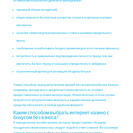
Ко минусам бонусов без депозита принадлежат:
скромный объем поощрений;
опция запускать бесплатные раскрутки только в отдельных игровых
автоматах;
наличие лимитов для разрешённых ставок и размера предельного
приза;
требование отрабатывать бездеп, применяя для этого личные финансы;
потребность в завершении подтверждения личности перед тем, как
увеличить баланс перед отыгрышем определенного вейджера.
ограниченный время для активации бездепа бонуса.
Таким способом, перед включением премий без вложения в Волна Казино,
например, прежде всего предлагается рассмотреть их условия
предоставления и условия эксплуатации. Исключительно в этом случае
получится их результативно выиграть и заработанные денежные
средства обналичить в любом удобном формате.
Каким способом выбрать интернет-казино с
бонусом без взноса?
К определению онлайн-казино, которые предоставляют бездепы
поощрения своим клиентам, следует подойти ответственно. Во основную
очередь предлагается обращать фокус на подобные критерии: