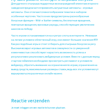
Для удачного отыгрыша подарочных вознаграждений клиентам игорного
заведения предлагается применять катушечные автоматы – игровые
автоматы. Они отличаются многообразием тематик и набором
особенных черточек. Часто в них предусмотрены разнообразные
бонусные функции – Wild- и Scatter-символы, бесплатные вращения,
повторные вращения, призовые раунды, способствующие увеличению
шансов на победу.
Часто игроки останавливаются на и ретро слоты в интернете. Невзирая
на легкие условия и облегченный игру, они имеют большие значения RTP.
Как раз подобные игры и стоит отбирать для отыгрыша бонусов за регу.
Высокая возврат игровых автоматов в совокупности со умеренной
изменчивостью способствуют нарастить возможность успеха и
результативно реализовать вейджерные условия. Вместе с данным перед
стартом геймплея необходимо просмотреть регламент и условия по
вейджеру, обратить внимание на ограничения по играм, ограничения на
вывод средств, максимальные размеры ставок, ведь все эти условия могут
варьироваться в различных онлайн-казино.
Reactie verzenden
Je moet
inloggen
om een reactie te kunnen plaatsen.