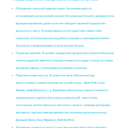
Обладание законной аккредитации. Не рекомендуется
останавливаться на онлайн-казино без разрешительного документа на
функционирование, даже если они обещают крупный подарок без
депозита к старту. В иному варианте не существует каких-либо
гарантий, что пользователь подобного игрового учреждения сможет
безопасно и вовремя вывести полученные бонусы.
Структура премий. В онлайн заведениях предлагаются многообразные
типы поощрений, впрочем сосредотачиваться следует только на самые
выгодные оферы с лояльными условиями отыгрыша.
Перечень азартных игр. В азартном зале обязаны всегда
присутствовать самые популярные онлайн-игры – Book Of Ra, Crazy
Monkey, Sweet Bonanza и т.д. Вдобавок обязательно присутствовать в
предложении и другие категории развлечений – карточные,
настольные, колесо фортуны, бинголото, казино с живыми дилерами,
автоматы с прогрессивным джекпотом, наличием дополнительных
функций (Bonus Buy, Megaways, Hold And Win).
Денежные сервисы и скорость рассмотрения запросов на перевод.