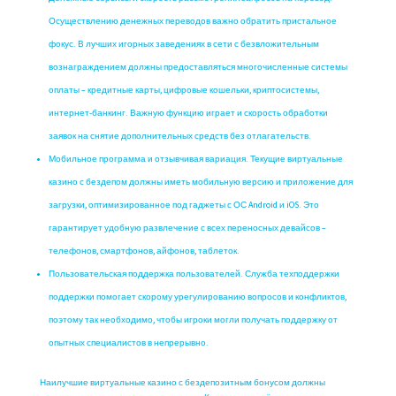
Осуществлению денежных переводов важно обратить пристальное
фокус. В лучших игорных заведениях в сети с безвложительным
вознаграждением должны предоставляться многочисленные системы
оплаты – кредитные карты, цифровые кошельки, криптосистемы,
интернет-банкинг. Важную функцию играет и скорость обработки
заявок на снятие дополнительных средств без отлагательств.
Мобильное программа и отзывчивая вариация. Текущие виртуальные
казино с бездепом должны иметь мобильную версию и приложение для
загрузки, оптимизированное под гаджеты с ОС Android и iOS. Это
гарантирует удобную развлечение с всех переносных девайсов –
телефонов, смартфонов, айфонов, таблеток.
Пользовательская поддержка пользователей. Служба техподдержки
поддержки помогает скорому урегулированию вопросов и конфликтов,
поэтому так необходимо, чтобы игроки могли получать поддержку от
опытных специалистов в непрерывно.
Наилучшие виртуальные казино с бездепозитным бонусом должны