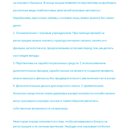
на игрового баланса. В конце концов появляется перспектива испробовать
различные виды гемблинговых увлечений (игровые автоматы с
барабанами, карточные забавы, столовые игры, живое казино) без своих
денег.
Ознакомление с игровым учреждением. При помощи премий за
регистрацию можно изучить структуру интернет-казино, понять его
функции, каталогом игр, предлагаемыми услугами перед тем, как делать
настоящие вклады.
Перспектива на заработок реальных средств. С использованием
дополнительных фондов, заработанных на моменте создания профиля,
можно выиграть финансы без предварительного увеличения счета в игре.
Дополнительные деньги для азартного опыта. С применением
бонусных средств или серии дармовых раскруток клиенты онлайн-казино
могут расширить игровую сессию и таким образом увеличить
собственные возможности на выигрыш.
Некоторые игроки склоняются к тому, чтобы активировать бонусы за
регистрацию и по личным причинам. Нередко они оказываются более