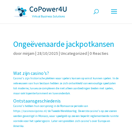
Ongeëvenaarde jackpotkansen
door
mirjam
|
28/10/2025
|
Uncategorized
|
0 Reacties
Wat zijn casino’s?
Casino’s zijn historische plekken waar spelers kansen op winst kunnen spelen. In de
vele eeuwen van hun bestaan hebben ze zich ontwikkeld van eenvoudige speelzalen
tot moderne, luxueuze complexen die niet alleen aanbiedingen bieden met spelen,
maar ook topentertainment en luxe onderdak.
Ontstaansgeschiedenis
Casino’s hebben hun oorsprong in de Romaanse periode van
https://casinosvipzino.nl/
de Tweede Wereldoorlog. De eerste casino’s op zee voeren
werden gevestigd in Monaco, waar speelgeld op zee een beperkt reglementeerde ruimte
vormde voor het spelersgezin. Later verspreidden zich casino’s over Europa en
Amerika.