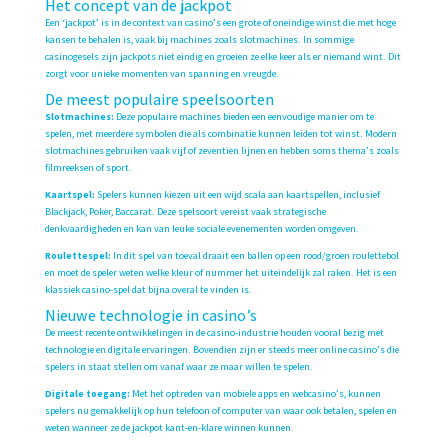
Het concept van de jackpot
Een ‘jackpot’ is in de context van casino’s een grote of oneindige winst die met hoge
kansen te behalen is, vaak bij machines zoals slotmachines. In sommige
casinogesels zijn jackpots niet eindig en groeien ze elke keer als er niemand wint. Dit
zorgt voor unieke momenten van spanning en vreugde.
De meest populaire speelsoorten
Slotmachines:
Deze populaire machines bieden een eenvoudige manier om te
spelen, met meerdere symbolen die als combinatie kunnen leiden tot winst. Modern
slotmachines gebruiken vaak vijf of zeventien lijnen en hebben soms thema’s zoals
filmreeksen of sport.
Kaartspel:
Spelers kunnen kiezen uit een wijd scala aan kaartspellen, inclusief
Blackjack, Poker, Baccarat. Deze spelsoort vereist vaak strategische
denkvaardigheden en kan van leuke sociale evenementen worden omgeven.
Roulettespel:
In dit spel van toeval draait een ballen op een rood/groen roulettebol
en moet de speler weten welke kleur of nummer het uiteindelijk zal raken. Het is een
klassiek casino-spel dat bijna overal te vinden is.
Nieuwe technologie in casino’s
De meest recente ontwikkelingen in de casino-industrie houden vooral bezig met
technologie en digitale ervaringen. Bovendien zijn er steeds meer online casino’s die
spelers in staat stellen om vanaf waar ze maar willen te spelen.
Digitale toegang:
Met het optreden van mobiele apps en webcasino’s, kunnen
spelers nu gemakkelijk op hun telefoon of computer van waar ook betalen, spelen en
weten wanneer ze de jackpot kant-en-klare winnen kunnen.