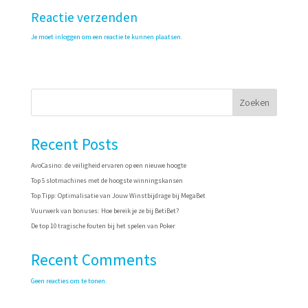
Reactie verzenden
Je moet
inloggen
om een reactie te kunnen plaatsen.
Zoeken
Recent Posts
AvoCasino: de veiligheid ervaren op een nieuwe hoogte
Top 5 slotmachines met de hoogste winningskansen
Top Tipp: Optimalisatie van Jouw Winstbijdrage bij MegaBet
Vuurwerk van bonuses: Hoe bereik je ze bij BetiBet?
De top 10 tragische fouten bij het spelen van Poker
Recent Comments
Geen reacties om te tonen.