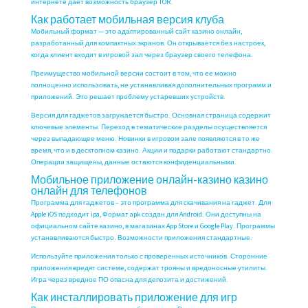
интернете дает возможность браузер TOR.
Как работает мобильная версия клуба
Мобильный формат — это адаптированный сайт казино онлайн,
разработанный для компактных экранов. Он открывается без настроек,
когда клиент входит в игровой зал через браузер своего телефона.
Преимущество мобильной версии состоит в том, что ее можно
полноценно использовать, не устанавливая дополнительных программ и
приложений. Это решает проблему устаревших устройств.
Версия для гаджетов загружается быстро. Основная страница содержит
ключевые элементы. Переход в тематические разделы осуществляется
через выпадающее меню. Новинки в игровом зале появляются в то же
время, что и в десктопном казино. Акции и подарки работают стандартно.
Операции защищены, данные остаются конфиденциальными.
Мобильное приложение онлайн-казино казино
онлайн для телефонов
Программа для гаджетов – это программа для скачивания на гаджет. Для
Apple iOS подходит ipa, Формат apk создан для Android. Они доступны на
официальном сайте казино, в магазинах App Store и Google Play. Программы
устанавливаются быстро. Возможности приложения стандартные.
Используйте приложения только с проверенных источников. Сторонние
приложения вредят системе, содержат трояны и вредоносные утилиты.
Игра через вредное ПО опасна для депозита и достижений.
Как инсталлировать приложение для игр