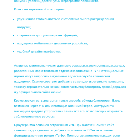
бонусы и уровень, достигнутый в программе лояльности.
К плюсам зеркальной платформы:
улучшенная стабильность за счет оптимального распределения
нагрузки;
сохранение доступа к перечню функций;
поддержка мобильных и десктопных устройств;
удобный дизайн платформы.
Активные клиенты получают данные о зеркалах в электронных рассылках,
разосланных маркетинговым отделом казино азино 777. Потенциальные
игроки могут запросить актуальные адреса в службе клиентской
поддержки. Ссылки советуют добавить в закладки и регулярно проверять,
так как у зеркал столько же шансов попасть под блокировку провайдера, как
и у официального сайта казино.
Кроме зеркал, есть альтернативные способы обхода блокировки. Вход
возможен через VPN или с помощью анонимайзеров. Инструменты
маскируют ip-адрес устройства и заменяют его, позволяющий открывать
заблокированные ресурсы.
Браузер Opera оснащен встроенным VPN. При включенном VPN сайт
становится доступным с ноутбука или планшета. В Yandex похожие
функции выполняет режим «Turbo». Полностью анонимно находиться в