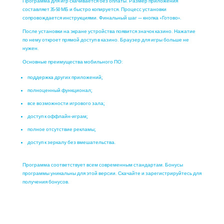
Программа для игр скачивается без оплаты. Размер приложения
составляет 35-50 МБ и быстро копируется. Процесс установки
сопровождается инструкциями. Финальный шаг — кнопка «Готово».
После установки на экране устройства появится значок казино. Нажатие
по нему откроет прямой доступ в казино. Браузер для игры больше не
нужен.
Основные преимущества мобильного ПО:
поддержка других приложений;
полноценный функционал;
все возможности игрового зала;
доступ к оффлайн-играм;
полное отсутствие рекламы;
доступ к зеркалу без вмешательства.
Программа соответствует всем современным стандартам. Бонусы
программы уникальны для этой версии. Скачайте и зарегистрируйтесь для
получения бонусов.