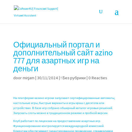
Официальный портал и
дополнительный сайт azino
777 для азартных игр на
деньги
door
mirjam
|
30/11/2024
|
! Без рубрики
|
0 Reacties
На платформе казино игроки запускают сертифицированные автоматы,
настольные игры, быстрые варианты и игры краш с десктопа или
устройствах. В базе игр собрано обширный каталог игровых решений.
Запускать слоты можно в традиционном режиме и пробной версии.
Клуб работает по лицензии на предоставление азартных игр.
Функционирование контролируется международной комиссией.
Клиентам обеспечивают гарантированное проведение, справедливое