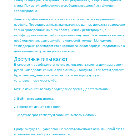
ставку за один раз. Настройка ставки разрешена до старта очередного
спина. При авто/турбо режиме и свободных вращений эта функция
заблокирована.
Деньги, заработанные в платных сессиях зачисляются на реальный
профиль. Проводить выплаты на платежные данные депозита разрешено
только проверенные клиенты с завершенной регистрацией, с
верифицированным e-mail, с закрытыми бонусами. Заявление на выплату
необходимо направить службе технической помощи. Менеджеры
техподдержки рассмотрят его в хронологическом порядке. Уведомление о
дате вывода поступит на указанный e-mail.
Доступные типы валют
В качестве игровой валюты можно использовать гривны, доллары, евро и
рубли. Определиться нужно при активации аккаунта. Если потом депозит
будет внесен, деньги пересчитаются по текущему курсу по
установленному курсу клуба.
Можно изменить валюту в подходящее время. Для этого важно:
Войти в профиль игрока.
Перевести деньги с профиля.
Задать вопрос саппорту и сообщить о своем желании.
Профиль будет аннулирован. Пользователь сможет открыть новый счет с
возможностью выбора новой валюты.