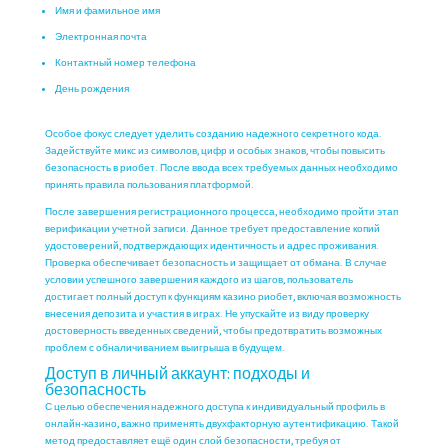
Имя и фамильное имя
Электронная почта
Контактный номер телефона
День рождения
Особое фокус следует уделить созданию надежного секретного кода.
Задействуйте микс из символов, цифр и особых знаков, чтобы повысить
безопасность в риобет. После ввода всех требуемых данных необходимо
принять правила пользования платформой.
После завершения регистрационного процесса, необходимо пройти этап
верификации учетной записи. Данное требует предоставление копий
удостоверений, подтверждающих идентичность и адрес проживания.
Проверка обеспечивает безопасность и защищает от обмана. В случае
условии успешного завершения каждого из шагов, пользователь
достигает полный доступ к функциям казино риобет, включая возможность
внесения депозита и участия в играх. Не упускайте из виду проверку
достоверность введенных сведений, чтобы предотвратить возможных
проблем с обналичиванием выигрыша в будущем.
Доступ в личный аккаунт: подходы и
безопасность
С целью обеспечения надежного доступа к индивидуальный профиль в
онлайн-казино, важно применять двухфакторную аутентификацию. Такой
метод предоставляет ещё один слой безопасности, требуя от