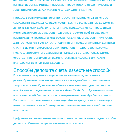
выписки из банка. Эти шаги помогают предупредить мошенничество и
защитить интересы как участников, так и самого казино.
Процесс идентификации обычно требует примерно от 24 вплоть до
семидесяти двух часа. Следует убедиться, что все поданные документы
легко читаемы и действительны, иначе процедура может продлиться.
Некоторые игорные заведения вдобавок требуют пройти ещё одну
верификацию посредством видеозвонок для удостоверения личности.
Данное позволяет убедиться в подлинности предоставленных данных и
снизить до минимума опасности применения недостоверных бумаг.
После благополучного завершения каждого из этапов пользователь
обретает неограниченный возможность использовать функциям
платформы, включая вывод средств.
Способы депозита счета: известные способы
В современном времени виртуальные казино предоставляют
разнообразие вариантов депозита на счета, чтобы соответствовать
запросы игроков. Одним из наиболее известных методов считаются
платёжные карты, включая такие как Visa и MasterCard. Данные подходы
признаны своей безопасностью и оперативностью обработки сделок.
Впрочем, стоит учитывать, что определённые кредитные организации
имеют возможность заблокировать транзакции на счета гэмблинговых
платформ.
Цифровые кошельки также занимают важное положение среди способов
депозита. Самыми запрашиваемыми признаются: