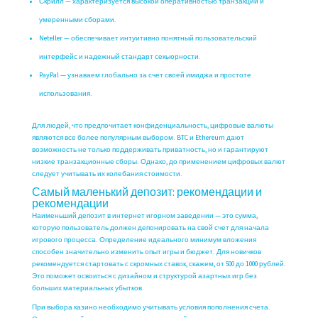
Скрилл — характеризуется высокой оперативностью транзакций и
умеренными сборами.
Neteller — обеспечивает интуитивно понятный пользовательский
интерфейс и надежный стандарт секьюрности.
PayPal — узнаваем глобально за счет своей имиджа и простоте
использования.
Для людей, что предпочитает конфиденциальность, цифровые валюты
являются все более популярным выбором. BTC и Ethereum дают
возможность не только поддерживать приватность, но и гарантируют
низкие транзакционные сборы. Однако, до применением цифровых валют
следует учитывать их колебания стоимости.
Самый маленький депозит: рекомендации и
рекомендации
Наименьший депозит в интернет игорном заведении — это сумма,
которую пользователь должен депонировать на свой счет для начала
игрового процесса. Определение идеального минимум вложения
способен значительно изменить опыт игры и бюджет. Для новичков
рекомендуется стартовать с скромных ставок, скажем, от 500 до 1000 рублей.
Это поможет освоиться с дизайном и структурой азартных игр без
больших материальных убытков.
При выбора казино необходимо учитывать условия пополнения счета.