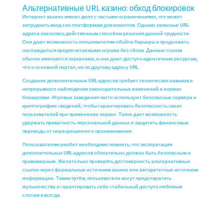
Альтернативные URL казино: обход блокировок
Интернет-казино имеют дело с частыми ограничениями, что может
затруднить вход к их платформам для клиентов. Однако запасные URL-
адреса оказались действенным способом решения данной трудности.
Они дают возможность пользователям обойти барьеры и продолжать
наслаждаться предпочитаемыми играми без сбоев. Данные ссылки
обычно именуются зеркалами, и они дают доступ к идентичным ресурсам,
что и основной портал, но по другому адресу URL.
Создание дополнительных URL-адресов требует технических навыков и
непрерывного наблюдения законодательных изменений и нормах
блокировки. Игровые заведения часто используют безопасные сервера и
криптографию сведений, чтобы гарантировать безопасность своих
пользователей при применении зеркал. Такое дает возможность
удержать приватность персональной данных и защитить финансовые
переводы от неразрешенного проникновения.
Пользователям риобет необходимо помнить, что эксплуатация
дополнительных URL-адресов обязательно должно быть безопасным и
правомерным. Желательно проверять достоверность альтернативных
ссылок через формальные источники казино или авторитетные источники
информации. Таким путём, пользователи могут предотвратить
жульничества и гарантировать себе стабильный доступ к любимым
слотам в всегда.