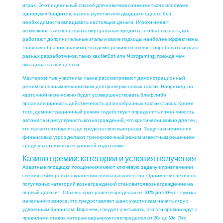
играх. Этот идеальный способ для новичков ознакомиться с основами
одноруких бандитов, казино-рулетки или двадцати одного без
необходимости вкладывать настоящие деньги. Игроки имеют
возможность использовать виртуальные кредиты, чтобы осознать, как
работают дополнительные этапы и какие подходы наиболее эффективны.
Главным образом значимо, что демо-режим позволяет опробовать игры от
разных разработчиков, таких как NetEnt или Microgaming, прежде чем
вкладывать свои деньги.
Мастеровитые участники также рассматривают демонстрационный
режим полезным механизмом для проверки новых тактик. Например, на
карточной игре можно будет усовершенствовать блеф либо
проанализировать действенность разнообразных тактик ставок. Кроме
того, демонстрационный режим содействует определить изменчивость
автомата и регулярность вознаграждений, что критически важно для тех,
кто пытается повысить до предела свои выигрыши. Защита и неимение
финансовых угроз делают тренировочный режим известным решением
среди участников всех уровней подготовки.
Казино премии: категории и условия получения
Азартные площадки поощрения имеют ключевую задачу в привлечении
свежих геймеров и сохранении лояльных клиентов. Одним в числе очень
популярных категорий вознаграждений становится вознаграждение на
первый депозит. Обычно приз равен в пределах от 100% до 200% от суммы
начального взноса, что предоставляет шанс участникам начать игру с
удвоенным балансом. Впрочем, следует учитывать, что эти премии идут с
правилами ставок, которые варьируются в пределах от 20x до 50x. Это