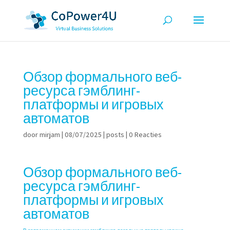
Обзор формального веб-
ресурса гэмблинг-
платформы и игровых
автоматов
door
mirjam
|
08/07/2025
|
posts
|
0 Reacties
Обзор формального веб-
ресурса гэмблинг-
платформы и игровых
автоматов