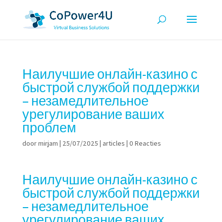
Наилучшие онлайн-казино с
быстрой службой поддержки
– незамедлительное
урегулирование ваших
проблем
door
mirjam
|
25/07/2025
|
articles
|
0 Reacties
Наилучшие онлайн-казино с
быстрой службой поддержки
– незамедлительное
урегулирование ваших