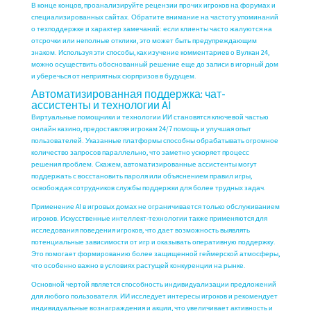
В конце концов, проанализируйте рецензии прочих игроков на форумах и
специализированных сайтах. Обратите внимание на частоту упоминаний
о техподдержке и характер замечаний: если клиенты часто жалуются на
отсрочки или неполные отклики, это может быть предупреждающим
знаком. Используя эти способы, как изучение комментариев о Вулкан 24,
можно осуществить обоснованный решение еще до записи в игорный дом
и уберечься от неприятных сюрпризов в будущем.
Автоматизированная поддержка: чат-
ассистенты и технологии AI
Виртуальные помощники и технологии ИИ становятся ключевой частью
онлайн казино, предоставляя игрокам 24/7 помощь и улучшая опыт
пользователей. Указанные платформы способны обрабатывать огромное
количество запросов параллельно, что заметно ускоряет процесс
решения проблем. Скажем, автоматизированные ассистенты могут
поддержать с восстановить пароля или объяснением правил игры,
освобождая сотрудников службы поддержки для более трудных задач.
Применение AI в игровых домах не ограничивается только обслуживанием
игроков. Искусственные интеллект-технологии также применяются для
исследования поведения игроков, что дает возможность выявлять
потенциальные зависимости от игр и оказывать оперативную поддержку.
Это помогает формированию более защищенной геймерской атмосферы,
что особенно важно в условиях растущей конкуренции на рынке.
Основной чертой является способность индивидуализации предложений
для любого пользователя. ИИ исследует интересы игроков и рекомендует
индивидуальные вознаграждения и акции, что увеличивает активность и