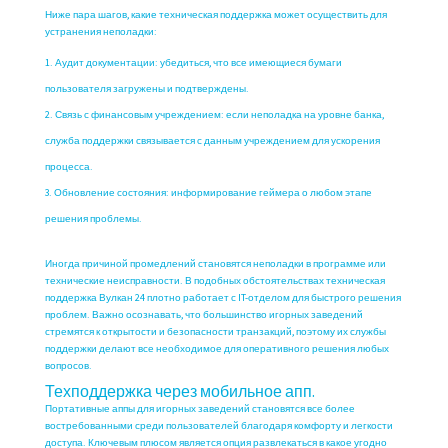
Ниже пара шагов, какие техническая поддержка может осуществить для
устранения неполадки:
Аудит документации: убедиться, что все имеющиеся бумаги
пользователя загружены и подтверждены.
Связь с финансовым учреждением: если неполадка на уровне банка,
служба поддержки связывается с данным учреждением для ускорения
процесса.
Обновление состояния: информирование геймера о любом этапе
решения проблемы.
Иногда причиной промедлений становятся неполадки в программе или
технические неисправности. В подобных обстоятельствах техническая
поддержка Вулкан 24 плотно работает с IT-отделом для быстрого решения
проблем. Важно осознавать, что большинство игорных заведений
стремятся к открытости и безопасности транзакций, поэтому их службы
поддержки делают все необходимое для оперативного решения любых
вопросов.
Техподдержка через мобильное апп.
Портативные аппы для игорных заведений становятся все более
востребованными среди пользователей благодаря комфорту и легкости
доступа. Ключевым плюсом является опция развлекаться в какое угодно