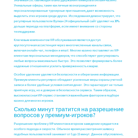
значимая составляющая плана удержания геймеров в онлайн-казино.
Уникальные оферы, такие как личные вознаграждения и
персонализированные турнирные приглашения, дают возможность
выделить этих игроков среди других. Исследования демонстрируют, что
регулярные пользователи Вулкан 24 официальный сайт уделяют на 30%
дольше периода на платформе, если имеют внимание со стороны
техподдержки.
Ключевым компонентом VIP-обслуживания является доступ:
круглосуточная ассистенция через многочисленные каналы связи,
включая онлайн-чат, телефон и email. Многие казино поставляют их VIP-
клиентам персональных менеджеров, что способствуют урегулировать
любые вопросы максимально быстро. Это позволяет формировать более
надежные отношения и усилить приверженность к марке.
Особое уделение уделяется безопасности и обереганию информации.
Премиум-клиенты регулярно обладают усиленные меры охраны учетной
записи и более удобные условия снятия денег. Это гарантирует не только
приятную игру, но и доверие в безопасности сервиса. Таким образом,
высококлассная VIP-сервис становится важнейшим фактором в подборе
казино для многих игроков.
Сколько минут тратится на разрешение
вопросов у премиум-игроков?
Разрешение проблем у VIP-клиентов в игорном заведении нуждается в
особого подхода и скорости. Обычное время рассмотрения заявок у
подобных пользователей занимает от 5 до 15 минут. Данное обусловлено,