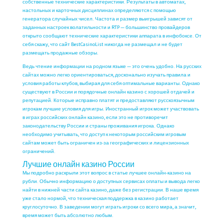
собственные технические характеристики. Результаты в автоматах,
настольных и карточных дисциплинах определяются с помощью
генератора случайных чисел. Частота и размер выигрышей зависят от
заданных настроек волатильности и RTP — большинство провайдеров
открыто сообщают технические характеристики аппарата в инфобоксе. От
себя скажу, что сайт BestCasinoList никогда не размещал и не будет
размещать продажные обзоры.
Ведь чтение информации на родном языке — это очень удобно. На русских
сайтах можно легко ориентироваться, досконально изучать правила и
условия работы клубов, выбирая для себя оптимальные варианты. Однако
существуют в России и порядочные онлайн казино с хорошей отдачей и
репутацией. Которые исправно платят и предоставляют русскоязычным
игрокам лучшие условия для игры. Иностранный игрок может участвовать
в играх российских онлайн казино, если это не противоречит
законодательству России и страны проживания игрока. Однако
необходимо учитывать, что доступ к некоторым российским игровым
сайтам может быть ограничен из-за географических и лицензионных
ограничений.
Лучшие онлайн казино России
Мы подробно раскрыли этот вопрос в статье лучшее онлайн-казино на
рубли. Обычно информацию о доступных сервисах оплаты и вывода легко
найти в нижней части сайта казино, даже без регистрации. В наше время
уже стало нормой, что техническая поддержка в казино работает
круглосуточно. В заведении могут играть игроки со всего мира, а значит,
время может быть абсолютно любым.