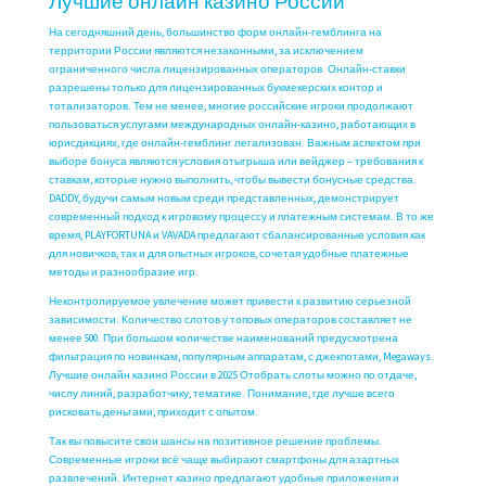
Лучшие онлайн казино России
На сегодняшний день, большинство форм онлайн-гемблинга на
территории России являются незаконными, за исключением
ограниченного числа лицензированных операторов. Онлайн-ставки
разрешены только для лицензированных букмекерских контор и
тотализаторов. Тем не менее, многие российские игроки продолжают
пользоваться услугами международных онлайн-казино, работающих в
юрисдикциях, где онлайн-гемблинг легализован. Важным аспектом при
выборе бонуса являются условия отыгрыша или вейджер – требования к
ставкам, которые нужно выполнить, чтобы вывести бонусные средства.
DADDY, будучи самым новым среди представленных, демонстрирует
современный подход к игровому процессу и платежным системам. В то же
время, PLAYFORTUNA и VAVADA предлагают сбалансированные условия как
для новичков, так и для опытных игроков, сочетая удобные платежные
методы и разнообразие игр.
Неконтролируемое увлечение может привести к развитию серьезной
зависимости. Количество слотов у топовых операторов составляет не
менее 500. При большом количестве наименований предусмотрена
фильтрация по новинкам, популярным аппаратам, с джекпотами, Megaways.
Лучшие онлайн казино России в 2025
Отобрать слоты можно по отдаче,
числу линий, разработчику, тематике. Понимание, где лучше всего
рисковать деньгами, приходит с опытом.
Так вы повысите свои шансы на позитивное решение проблемы.
Современные игроки всё чаще выбирают смартфоны для азартных
развлечений. Интернет казино предлагают удобные приложения и