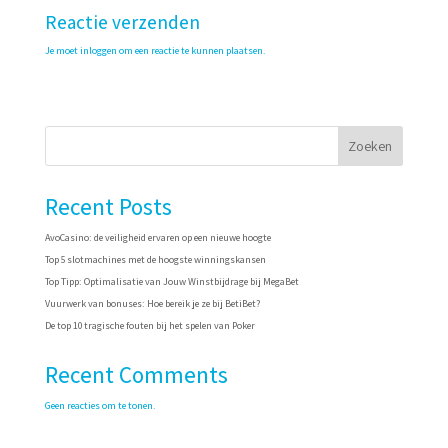
Reactie verzenden
Je moet
inloggen
om een reactie te kunnen plaatsen.
Zoeken
Recent Posts
AvoCasino: de veiligheid ervaren op een nieuwe hoogte
Top 5 slotmachines met de hoogste winningskansen
Top Tipp: Optimalisatie van Jouw Winstbijdrage bij MegaBet
Vuurwerk van bonuses: Hoe bereik je ze bij BetiBet?
De top 10 tragische fouten bij het spelen van Poker
Recent Comments
Geen reacties om te tonen.