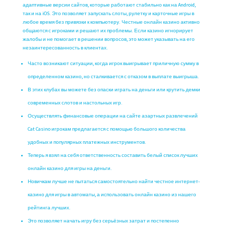
адаптивные версии сайтов, которые работают стабильно как на Android,
так и на iOS. Это позволяет запускать слоты, рулетку и карточные игры в
любое время без привязки к компьютеру. Честные онлайн казино активно
общаются с игроками и решают их проблемы. Если казино игнорирует
жалобы и не помогает в решении вопросов, это может указывать на его
незаинтересованность в клиентах.
Часто возникают ситуации, когда игрок выигрывает приличную сумму в
определенном казино, но сталкивается с отказом в выплате выигрыша.
В этих клубах вы можете без опаски играть на деньги или крутить демки
современных слотов и настольных игр.
Осуществлять финансовые операции на сайте азартных развлечений
Cat Casino игрокам предлагается с помощью большого количества
удобных и популярных платежных инструментов.
Теперь я взял на себя ответственность составить белый список лучших
онлайн казино для игры на деньги.
Новичкам лучше не пытаться самостоятельно найти честное интернет-
казино для игры в автоматы, а использовать онлайн казино из нашего
рейтинга лучших.
Это позволяет начать игру без серьёзных затрат и постепенно