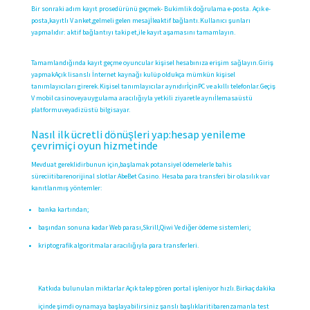
Bir sonraki adım kayıt prosedürünü geçmek- Bukimlik doğrulama e-posta. Açık e-
posta,kayıtlı V anket,gelmeli gelen mesajİleaktif bağlantı.Kullanıcı şunları
yapmalıdır: aktif bağlantıyı takip et,ile kayıt aşamasını tamamlayın.
Tamamlandığında kayıt geçme oyuncular kişisel hesabınıza erişim sağlayın.Giriş
yapmakAçık lisanslı İnternet kaynağı kulüp oldukça mümkün kişisel
tanımlayıcıları girerek.Kişisel tanımlayıcılar aynıdırİçinPC ve akıllı telefonlar.Geçiş
V mobil casinoveyauygulama aracılığıyla yetkili ziyaretle aynıİlemasaüstü
platformuveyadizüstü bilgisayar.
Nasıl ilk ücretli dönüşleri yap:hesap yenileme
çevrimiçi oyun hizmetinde
Mevduat gereklidirbunun için,başlamak potansiyel ödemelerle bahis
süreciitibarenorijinal slotlar AbeBet Casino. Hesaba para transferi bir olasılık var
kanıtlanmış yöntemler:
banka kartından;
başından sonuna kadar Web parası,Skrill,Qiwi Ve diğer ödeme sistemleri;
kriptografik algoritmalar aracılığıyla para transferleri.
Katkıda bulunulan miktarlar Açık talep gören portal işleniyor hızlı.Birkaç dakika
içinde şimdi oynamaya başlayabilirsiniz şanslı başlıklaritibarenzamanla test