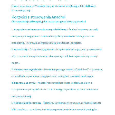
Chcesz kupić Anadrol? Sprawdź cenę na stronie internetowej polski platformy
farmaceutycznej.
Korzyści z stosowania Anadrol
Oto najważniejsze korzyści, jakie można osiągnąć stosując Anadrol:
Przyspieszenie przyrostu masy mięśniowej
– Anadrol wspomaga rozwój
masy mięśniowej poprzez zwiększenie syntezy białek oraz retencję azotu w
organizmie. To sprawia, że mięśnie stają się większe i silniejsze.
Wzrost siły
– Osoby stosujące Anadrol często doświadczają znaczącego wzrostu
siły, co pozwala na wykonywanie intensywniejszych treningów i dalszy rozwój
mięśni.
Zwiększona wydolność
– Steroid ten pomaga zwiększyć wydolność organizmu,
co przekłada się na lepsze osiągi podczas treningów i zawodów sportowych.
Poprawa apetytu
– Anadrol może zwiększać uczucie głodu, co ułatwia
spożywanie większej ilości kalorii – kluczowego czynnika w procesie budowania
masy mięśniowej.
Redukcja bólu stawów
– Niektórzy użytkownicy zgłaszają, że Anadrol łagodzi
bóle stawów, co pozwala na komfortowe prowadzenie intensywnych treningów.