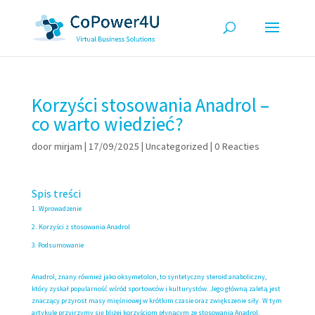
Korzyści stosowania Anadrol –
co warto wiedzieć?
door
mirjam
|
17/09/2025
|
Uncategorized
|
0 Reacties
Spis treści
Wprowadzenie
Korzyści z stosowania Anadrol
Podsumowanie
Anadrol, znany również jako oksymetolon, to syntetyczny steroid anaboliczny,
który zyskał popularność wśród sportowców i kulturystów. Jego główną zaletą jest
znaczący przyrost masy mięśniowej w krótkim czasie oraz zwiększenie siły. W tym
artykule przyjrzymy się bliżej korzyściom płynącym ze stosowania Anadrol.