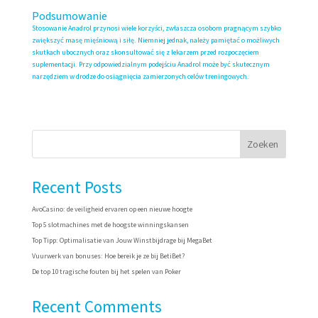
Podsumowanie
Stosowanie Anadrol przynosi wiele korzyści, zwłaszcza osobom pragnącym szybko
zwiększyć masę mięśniową i siłę. Niemniej jednak, należy pamiętać o możliwych
skutkach ubocznych oraz skonsultować się z lekarzem przed rozpoczęciem
suplementacji. Przy odpowiedzialnym podejściu Anadrol może być skutecznym
narzędziem w drodze do osiągnięcia zamierzonych celów treningowych.
Zoeken
Recent Posts
AvoCasino: de veiligheid ervaren op een nieuwe hoogte
Top 5 slotmachines met de hoogste winningskansen
Top Tipp: Optimalisatie van Jouw Winstbijdrage bij MegaBet
Vuurwerk van bonuses: Hoe bereik je ze bij BetiBet?
De top 10 tragische fouten bij het spelen van Poker
Recent Comments