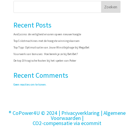
Zoeken
Recent Posts
AvoCasino: de veiligheid ervaren op een nieuwe hoogte
Top 5 slotmachines met de hoogste winningskansen
Top Tipp: Optimalisatie van Jouw Winstbijdrage bij MegaBet
Vuurwerk van bonuses: Hoe bereik je ze bij BetiBet?
De top 10 tragische fouten bij het spelen van Poker
Recent Comments
Geen reacties om te tonen.
® CoPower4U © 2024 |
Privacyverklaring
| Algemene
Voorwaarden
|
CO2-compensatie via ecommit