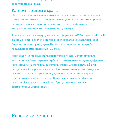
вероятность выигрыша.
Карточные игры и крэпс
На веб-ресурсах популярны карточные развлечения, в частности, покер.
Самые знаменитые его вариации – Holdem, Омаха и Оазис. Не обращая
внимания на вид игры, для достижения нужного эффекта следует
выстроить сочетание карт сильнее, чем у дилера.
Большинству игроков виртуальных платформ азино777 по душе blackjack. В
данном онлайн-развлечении требуется собрать руку, какая принесет
больше очков, чем у ведущего. Необходимо не позволить перебор:
предельно возможная сумма – 21 очко.
Кроме карт, на игровых сайтах присутствует craps. В этом автомате
используются 2 шестигранных кубика с точками, выявляющими цифровые
комбинации. На столе видна система ставок. Дилер (реальный или
виртуальный) выбрасывает кости. Пользователи могут выиграть, если
возникает 12,3 или 2. При одиннадцати или семи денежные средства
отходят в пользу игрового клуба. При появлении иных цифровых
сочетаний загружается новый тур. Присутствуют виды craps с
вспомогательными взносами.
Reactie verzenden