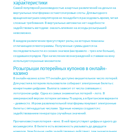
характеристики
Самой популярной разновидностью азартных развлечений на деньги на
виртуальных платформах остаются игровые слоты. Для выгодного
вращения катушек симуляторов не понадобится расходовать время, читая
сложные требования. В виртуальных автоматах нет надобности
задействовать методики: оказать влияние на исходы розыгрышей
невозможно.
В каждом развлечении присутствуют рилы, на которых показаны
отличающиеся пиктограммы. Полученные суммы даются за
последовательности из схожих значков (как правило – трех или больше),
создавшихся рядом. При начислении вознаграждений к ставкам на кону
используются разные множители.
Розыгрыши лотерейных купонов в онлайн-
казино
В онлайн-казино azino 777 онлайн доступно внушительное число лотерей.
Для участия в лотереях пользователи собирают электронные билеты с
конкретными цифрами. Выплата зависит от числа совпавших с
лототроном цифр. Одна из самых знаменитых лотерей – лото. В
американской версии лотереи активны 75 шаров, а в британском варианте
– девяносто. Игроки развлекательной платформы покупают электронные
билеты с пятнадцатью числами. Удачные номера создаются с
задействованием генератора случайных значений.
Прочая известная лотерея – кено. В ней присутствуют цифры и одного до
восьмидесяти. В билете есть возможность указывать до двадцати
номеров. Чем больше цифр задействовано действует, тем значительнее