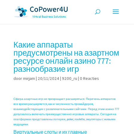
Какие аппараты
предусмотрены на азартном
ресурсе онлайн азино 777:
разнообразие игр
door
mirjam
|
20/11/2024
|
9200_ru
|
0 Reacties
Сфера азартных игр не прекращает расширяться. Перечень аппаратов
все время расширяется, как и численность провайдеров,
взаимодействующих с развлекательными сайтами. Перед этим
азино 777
допускалось включать преимущественно игровые аппараты. Сегодня на
платформах представлены лотереи, poker, roulette, эмуляторы с живыми
ведущими.
Виртуальные слоты и их главные