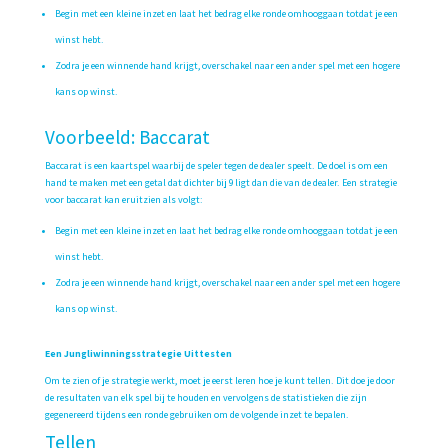
Begin met een kleine inzet en laat het bedrag elke ronde omhooggaan totdat je een
winst hebt.
Zodra je een winnende hand krijgt, overschakel naar een ander spel met een hogere
kans op winst.
Voorbeeld: Baccarat
Baccarat is een kaartspel waarbij de speler tegen de dealer speelt. De doel is om een
hand te maken met een getal dat dichter bij 9 ligt dan die van de dealer. Een strategie
voor baccarat kan eruitzien als volgt:
Begin met een kleine inzet en laat het bedrag elke ronde omhooggaan totdat je een
winst hebt.
Zodra je een winnende hand krijgt, overschakel naar een ander spel met een hogere
kans op winst.
Een Jungliwinningsstrategie Uittesten
Om te zien of je strategie werkt, moet je eerst leren hoe je kunt tellen. Dit doe je door
de resultaten van elk spel bij te houden en vervolgens de statistieken die zijn
gegenereerd tijdens een ronde gebruiken om de volgende inzet te bepalen.
Tellen