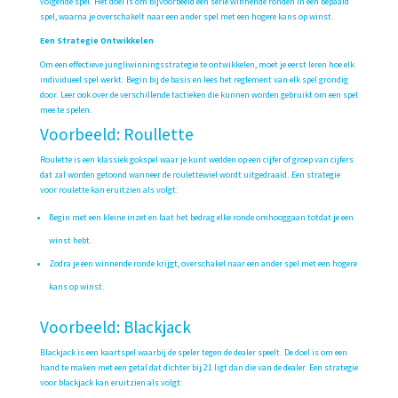
volgende spel. Het doel is om bijvoorbeeld een serie winnende ronden in een bepaald
spel, waarna je overschakelt naar een ander spel met een hogere kans op winst.
Een Strategie Ontwikkelen
Om een effectieve jungliwinningsstrategie te ontwikkelen, moet je eerst leren hoe elk
individueel spel werkt. Begin bij de basis en lees het reglement van elk spel grondig
door. Leer ook over de verschillende tactieken die kunnen worden gebruikt om een spel
mee te spelen.
Voorbeeld: Roullette
Roulette is een klassiek gokspel waar je kunt wedden op een cijfer of groep van cijfers
dat zal worden getoond wanneer de roulettewiel wordt uitgedraaid. Een strategie
voor roulette kan eruitzien als volgt:
Begin met een kleine inzet en laat het bedrag elke ronde omhooggaan totdat je een
winst hebt.
Zodra je een winnende ronde krijgt, overschakel naar een ander spel met een hogere
kans op winst.
Voorbeeld: Blackjack
Blackjack is een kaartspel waarbij de speler tegen de dealer speelt. De doel is om een
hand te maken met een getal dat dichter bij 21 ligt dan die van de dealer. Een strategie
voor blackjack kan eruitzien als volgt: