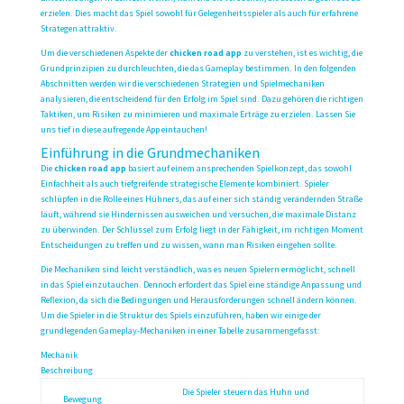
erzielen. Dies macht das Spiel sowohl für Gelegenheitsspieler als auch für erfahrene
Strategen attraktiv.
Um die verschiedenen Aspekte der
chicken road app
zu verstehen, ist es wichtig, die
Grundprinzipien zu durchleuchten, die das Gameplay bestimmen. In den folgenden
Abschnitten werden wir die verschiedenen Strategien und Spielmechaniken
analysieren, die entscheidend für den Erfolg im Spiel sind. Dazu gehören die richtigen
Taktiken, um Risiken zu minimieren und maximale Erträge zu erzielen. Lassen Sie
uns tief in diese aufregende App eintauchen!
Einführung in die Grundmechaniken
Die
chicken road app
basiert auf einem ansprechenden Spielkonzept, das sowohl
Einfachheit als auch tiefgreifende strategische Elemente kombiniert. Spieler
schlüpfen in die Rolle eines Hühners, das auf einer sich ständig verändernden Straße
läuft, während sie Hindernissen ausweichen und versuchen, die maximale Distanz
zu überwinden. Der Schlüssel zum Erfolg liegt in der Fähigkeit, im richtigen Moment
Entscheidungen zu treffen und zu wissen, wann man Risiken eingehen sollte.
Die Mechaniken sind leicht verständlich, was es neuen Spielern ermöglicht, schnell
in das Spiel einzutauchen. Dennoch erfordert das Spiel eine ständige Anpassung und
Reflexion, da sich die Bedingungen und Herausforderungen schnell ändern können.
Um die Spieler in die Struktur des Spiels einzuführen, haben wir einige der
grundlegenden Gameplay-Mechaniken in einer Tabelle zusammengefasst:
Mechanik
Beschreibung
Die Spieler steuern das Huhn und
Bewegung