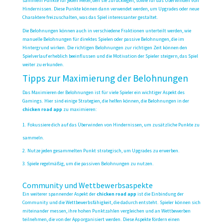
sammeln Punkte für jeden Meter, den sie zurücklegen, sowie für das Überwinden von
Hindernissen. Diese Punkte können dann verwendet werden, um Upgrades oder neue
Charaktere freizuschalten, was das Spiel interessanter gestaltet.
Die Belohnungen können auch in verschiedene Fraktionen unterteilt werden, wie
manuelle Belohnungen für direktes Spielen oder passive Belohnungen, die im
Hintergrund wirken. Die richtigen Belohnungen zur richtigen Zeit können den
Spielverlauf erheblich beeinflussen und die Motivation der Spieler steigern, das Spiel
weiter zu erkunden.
Tipps zur Maximierung der Belohnungen
Das Maximieren der Belohnungen ist für viele Spieler ein wichtiger Aspekt des
Gamings. Hier sind einige Strategien, die helfen können, die Belohnungen in der
chicken road app
zu maximieren:
Fokussiere dich auf das Überwinden von Hindernissen, um zusätzliche Punkte zu
sammeln.
Nutze jeden gesammelten Punkt strategisch, um Upgrades zu erwerben.
Spiele regelmäßig, um die passiven Belohnungen zu nutzen.
Community und Wettbewerbsaspekte
Ein weiterer spannender Aspekt der
chicken road app
ist die Einbindung der
Community und die Wettbewerbsfähigkeit, die dadurch entsteht. Spieler können sich
miteinander messen, ihre hohen Punktzahlen vergleichen und an Wettbewerben
teilnehmen, die von der App organisiert werden. Diese Aspekte fördern einen