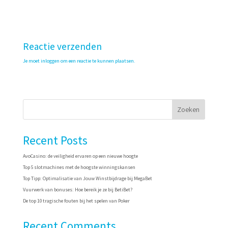
Reactie verzenden
Je moet
inloggen
om een reactie te kunnen plaatsen.
Zoeken
Recent Posts
AvoCasino: de veiligheid ervaren op een nieuwe hoogte
Top 5 slotmachines met de hoogste winningskansen
Top Tipp: Optimalisatie van Jouw Winstbijdrage bij MegaBet
Vuurwerk van bonuses: Hoe bereik je ze bij BetiBet?
De top 10 tragische fouten bij het spelen van Poker
Recent Comments