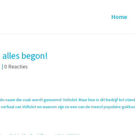
Home
 alles begon!
d
|
0 Reacties
één naam die vaak wordt genoemd: Voltslot. Maar hoe is dit bedrijf tot stan
 verhaal van Voltslot en waarom zijn ze een van de meest populaire gokkas