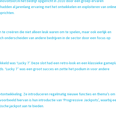
novoltslot.nl
het bedrijf opgericht in 2010 door een groep ervaren
 hadden al jarenlang ervaring met het ontwikkelen en exploiteren van onlin
oprichten.
 te creëren die niet alleen leuk waren om te spelen, maar ook eerlijk en
zich onderscheiden van andere bedrijven in de sector door een focus op
ikkeld was ‘Lucky 7’. Deze slot had een retro-look en een klassieke gamepl
ds. ‘Lucky 7’ was een groot succes en zette het podium in voor andere
lotontwikkeling. Ze introduceren regelmatig nieuwe functies en thema’s om
voorbeeld hiervan is hun introductie van ‘Progressive Jackpots’, waarbij e
ische jackpot aan te bieden.