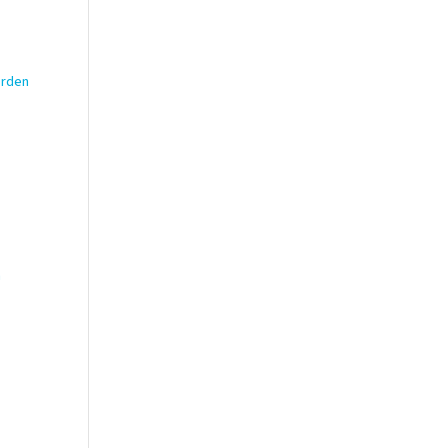
orden
n