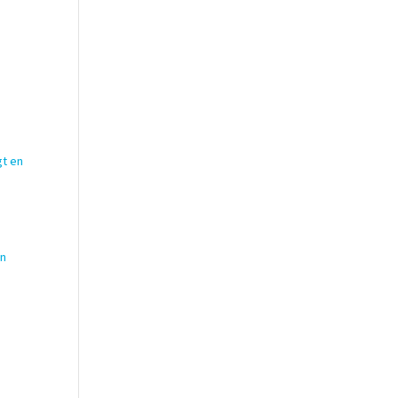
gt en
un
n