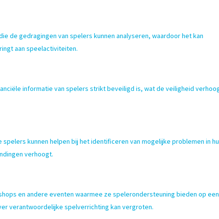
die de gedragingen van spelers kunnen analyseren, waardoor het kan
ngt aan speelactiviteiten.
anciële informatie van spelers strikt beveiligd is, wat de veiligheid verhoo
spelers kunnen helpen bij het identificeren van mogelijke problemen in h
indingen verhoogt.
kshops en andere eventen waarmee ze spelerondersteuning bieden op ee
ver verantwoordelijke spelverrichting kan vergroten.