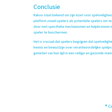
Conclusie
Rakoo staat bekend om zijn inzet voor spelveilighei
platform zowel spelers als potentiële spelers om te
door met specifieke mechanismen en hulpbronnen m
speler te beschermen.
Het is cruciaal dat spelers begrijpen dat spelveilighe
kennis en bewustzijn over verantwoordelijke spelpr
genieten van hun tijd in een veilige en gezonde man
® C