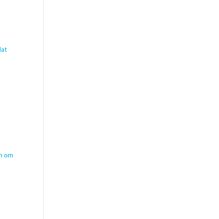
dat
jn om