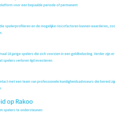
et platform voor een bepaalde periode of permanent.
die spelerprofileren en de mogelijke risicofactoren kunnen waarderen, zo
n.
al 18-jarige spelers die zich voorzien in een geldbelasting. Verder zijn er
t spelers verloren tijd investeren.
ontact met een team van professionele kundigheidsadviseurs die bereid zi
n.
eid op Rakoo
om spelers te ondersteunen: