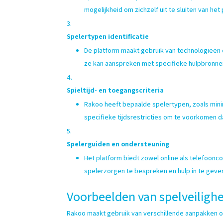
mogelijkheid om zichzelf uit te sluiten van h
Spelertypen identificatie
De platform maakt gebruik van technologieën 
ze kan aanspreken met specifieke hulpbronne
Spieltijd- en toegangscriteria
Rakoo heeft bepaalde spelertypen, zoals minima
specifieke tijdsrestricties om te voorkomen da
Spelerguiden en ondersteuning
Het platform biedt zowel online als telefoonc
spelerzorgen te bespreken en hulp in te geve
Voorbeelden van spelveiligh
Rakoo maakt gebruik van verschillende aanpakken 