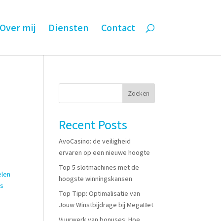
Over mij
Diensten
Contact
Zoeken
Recent Posts
AvoCasino: de veiligheid
ervaren op een nieuwe hoogte
Top 5 slotmachines met de
elen
hoogste winningskansen
ls
Top Tipp: Optimalisatie van
Jouw Winstbijdrage bij MegaBet
Vuurwerk van bonuses: Hoe