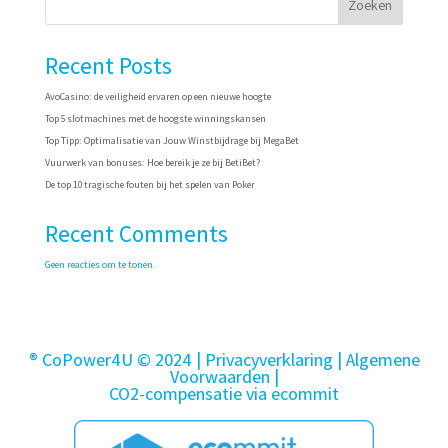
Zoeken
Recent Posts
AvoCasino: de veiligheid ervaren op een nieuwe hoogte
Top 5 slotmachines met de hoogste winningskansen
Top Tipp: Optimalisatie van Jouw Winstbijdrage bij MegaBet
Vuurwerk van bonuses: Hoe bereik je ze bij BetiBet?
De top 10 tragische fouten bij het spelen van Poker
Recent Comments
Geen reacties om te tonen.
® CoPower4U © 2024 |
Privacyverklaring
| Algemene
Voorwaarden
|
CO2-compensatie via ecommit