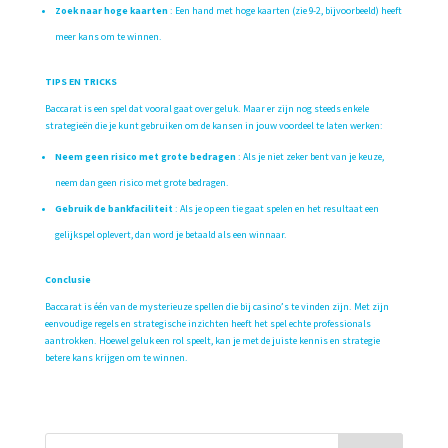
Zoek naar hoge kaarten
: Een hand met hoge kaarten (zie 9-2, bijvoorbeeld) heeft
meer kans om te winnen.
TIPS EN TRICKS
Baccarat is een spel dat vooral gaat over geluk. Maar er zijn nog steeds enkele
strategieën die je kunt gebruiken om de kansen in jouw voordeel te laten werken:
Neem geen risico met grote bedragen
: Als je niet zeker bent van je keuze,
neem dan geen risico met grote bedragen.
Gebruik de bankfaciliteit
: Als je op een tie gaat spelen en het resultaat een
gelijkspel oplevert, dan word je betaald als een winnaar.
Conclusie
Baccarat is één van de mysterieuze spellen die bij casino’s te vinden zijn. Met zijn
eenvoudige regels en strategische inzichten heeft het spel echte professionals
aantrokken. Hoewel geluk een rol speelt, kan je met de juiste kennis en strategie
betere kans krijgen om te winnen.