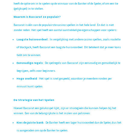
heeft de optie om in te spelen op de winnaar van de Banker of de Speler, of om een tie
(gelijkspel) in te stellen.
Waarom is Baccarat zo populair?
Baccarat is één van de populairste casino spellen in het hele land. En dat is niet
zonder reden. Het spel heeft een aantal aantrekkelijke eigenschappen voor spelers:
Laagste huisvoordeel
: In vergelijking met andere casino spellen, zoals roulette
of blackjack, heeft Baccarat een laagste huisvoordeel. Dit betekent dat je meer kans
hebt om te winnen.
Eenvoudige regels
: De spelregels van Baccarat zijn eenvoudig en gemakkelijk te
begrijpen, zelfs voor beginners.
Hoge snelheid
: Het spel is snel gespeeld, waardoor je meerdere ronden per
minuut kunt spelen.
De Strategie van het Spelen
Hoewel Baccarat een geluksspel lijkt, zijn er strategieën die kunnen helpen bij het
winnen. Een van de belangrijkste is het inzien van patronen:
Kies de juiste bank
: De Banker heeft een lager huisvoordeel dan de Speler, dus het
is aangeraden om op de Banker te spelen.