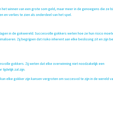
in het winnen van een grote som geld, maar meer in de genoegens die ze bi
n en verlies te zien als onderdeel van het spel.
slagen in de gokwereld. Succesvolle gokkers weten hoe ze hun risico moet
aliseren. Zij begrijpen dat risiko inherent aan elke beslissing zit en zijn b
esvolle gokkers. Zij weten dat elke overwinning niet noodzakelijk een
ijdelijk zal zijn.
kan elke gokker zijn kansen vergroten om succesvol te zijn in de wereld v