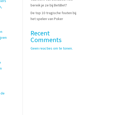
kers
bereik je ze bij BetiBet?
n,
De top 10 tragische fouten bij
het spelen van Poker
Recent
en
ijven
Comments
Geen reacties om te tonen.
e
en
 de