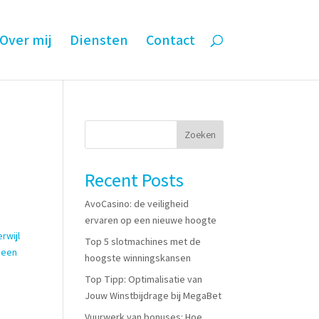
Over mij
Diensten
Contact
Zoeken
Recent Posts
AvoCasino: de veiligheid
ervaren op een nieuwe hoogte
rwijl
Top 5 slotmachines met de
n een
hoogste winningskansen
Top Tipp: Optimalisatie van
Jouw Winstbijdrage bij MegaBet
Vuurwerk van bonuses: Hoe