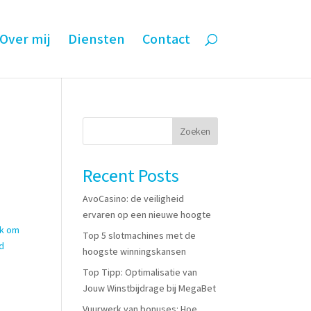
Over mij
Diensten
Contact
Zoeken
Recent Posts
AvoCasino: de veiligheid
ervaren op een nieuwe hoogte
jk om
Top 5 slotmachines met de
ld
hoogste winningskansen
Top Tipp: Optimalisatie van
Jouw Winstbijdrage bij MegaBet
Vuurwerk van bonuses: Hoe