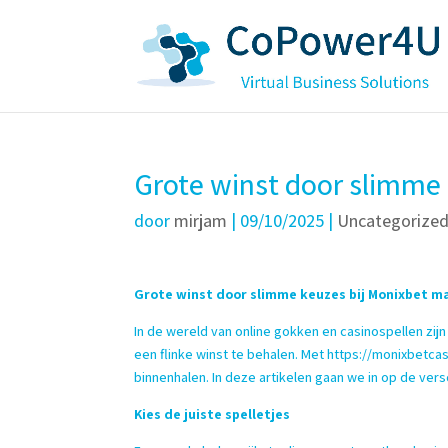
Grote winst door slimme
door
mirjam
|
09/10/2025
|
Uncategorize
Grote winst door slimme keuzes bij Monixbet m
In de wereld van online gokken en casinospellen zijn
een flinke winst te behalen. Met
https://monixbetcas
binnenhalen. In deze artikelen gaan we in op de ver
Kies de juiste spelletjes