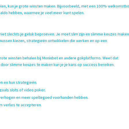
spelen, kun je grote winsten maken. Bijvoorbeeld, met een 100% welkomstb
 saldo hebben, waarmee je veel meer kunt spelen.
niet slechts je geluk beproeven. Je moet slim zijn en slimme keuzes maken
onussen kiezen, strategieën ontwikkelen die werken en op een
grote winsten behalen bij Monixbet en andere gokplatforms. Weet dat
r door slimme keuzes te maken kun je je kans op success bereiken.
en en hun strategieën.
oals slots of video poker.
e verhogen en meer speltegoed voorhanden hebben.
om verlies te accepteren.