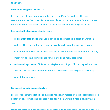
te winnen.
Winnen in MegaBet roulette
Er zijn verschillende manieren om te winnen bij MegaBet roulette. De meest
voorkomende manier is door te raden waar de bal zal landen. Je kan kiezen voor een
individuele cijfer, een reeks van cijfers of zelfs een gekleurde vakje (rood of zwart).
Een aantal belangrijke strategieën
Het Martingale systeem
: Dit is een bekende strategie die gebruikt wordt in
roulette. Het principe hiervan is dat je na elke verlies een hogere inschrijving
plaatst dan de vorige. Met dit systeem ben je voorzien van een winnend resultaat,
omdat het aantal opeenvolgende verliezen telkens met 1 toeneemt.
Het Paroli systeem
: Dit is een strategie die wordt gebruikt om te profiteren van
de winst. Het principe hiervan is dat je na iedere winst een hogere inschrijving
plaatst dan de vorige.
De meest voorkomende fouten
Een veel voorkomende fout bij roulette is het spelen met een strategie die gebaseerd is
op statistiek. Hoewel statistiek erg nuttig kan zijn, werkt dit niet in alle gevallen
goed.
Het is ook belangrijk om te onthouden dat je altijd de kans moet kennen en niets wat