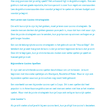
Hoe zorg je ervoor dat je veilig speelt? Het antwoord ligt in de gokhuisregels. Kies een
gokhuis met een goede reputatie, die transparant is over hun regels en voorwaarden.
Lees de gokhuisvoorwaarden door voordat je begint te spelen en stel een budget vast
voordat je begint.
Het Leren van Casino Strategieën
Om echt kansrijk te zijn bij het gokken, moet je leren over casino strategieën. De
meeste mensen denken dat gokken gewoon pure pech is, maar dat kan niet waar zijn.
Door de juiste strategieën aan te wenden, kun je je kansen op winnen verhogen en je
geld langer houden.
Een van de belangrijkste casino strategieën is het gebruik van de "House Edge". Dit
betekent dat je weet hoe groot de kans is dat je verliest tegenover de kans dat je wint.
Door dit te begrijpen, kun je slimme keuzes maken over welke spellen je speelt en
hoeveel geld je inzet.
Bijzondere Casino Spellen
Er zijn veel verschillende casino spellen beschikbaar om uit te kiezen. Je kunt
beginnen met klassieke spelletjes als Blackjack, Roulette of Poker. Maar er zijn ook
bijzondere spellen waarvan je misschien nog nooit hebt gehoord.
Een voorbeeld van een bijzonder casino spel is Craps. Dit is een spellen dat heel
populair is in Amerikaanse gokhuizen en veel mensen weten niet hoe ze het moeten
spelen. Maar met de juiste strategieën kun je Craps ook veilig en kansrijk spelen.
Live Casino’s
Als je wilt voelen alsof je echt bij een casino bent, kun je altijd live casino’s bezoeken.