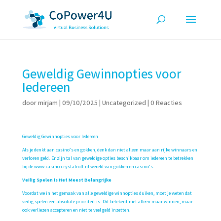
Geweldig Gewinnopties voor
Iedereen
door
mirjam
|
09/10/2025
|
Uncategorized
|
0 Reacties
Geweldig Gewinnopties voor Iedereen
Als je denkt aan casino’s en gokken, denk dan niet alleen maar aan rijke winnaars en
verloren geld. Er zijn tal van geweldige opties beschikbaar om iedereen te betrekken
bij de
www.casino-crystalroll.nl
wereld van gokken en casino’s.
Veilig Spelen is Het Meest Belangrijke
Voordat we in het gemaak van alle geweldige winnopties duiken, moet je weten dat
veilig spelen een absolute prioriteit is. Dit betekent niet alleen maar winnen, maar
ook verliezen accepteren en niet te veel geld inzetten.