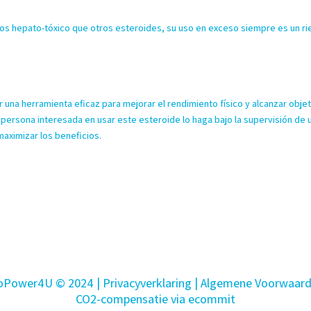
s hepato-tóxico que otros esteroides, su uso en exceso siempre es un r
na herramienta eficaz para mejorar el rendimiento físico y alcanzar obje
 persona interesada en usar este esteroide lo haga bajo la supervisión de 
maximizar los beneficios.
oPower4U © 2024 |
Privacyverklaring
| Algemene Voorwaar
CO2-compensatie via ecommit