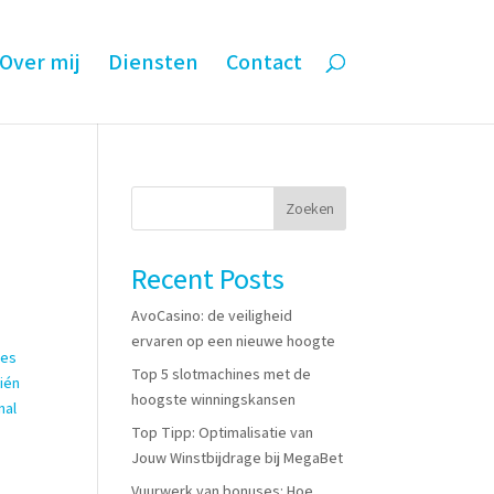
Over mij
Diensten
Contact
Zoeken
Recent Posts
AvoCasino: de veiligheid
ervaren op een nieuwe hoogte
 es
Top 5 slotmachines met de
ién
hoogste winningskansen
nal
Top Tipp: Optimalisatie van
Jouw Winstbijdrage bij MegaBet
Vuurwerk van bonuses: Hoe