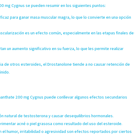
200 mg Cygnus se pueden resumir en los siguientes puntos:
ficaz para ganar masa muscular magra, lo que lo convierte en una opción
scularización es un efecto común, especialmente en las etapas finales de
an un aumento significativo en su fuerza, lo que les permite realizar
.
ia de otros esteroides, el Drostanolone tiende a no causar retención de
inido.
s
 Enanthate 200 mg Cygnus puede conllevar algunos efectos secundarios
ón natural de testosterona y causar desequilibrios hormonales.
imentar acné o piel grasosa como resultado del uso del esteroide.
el humor, irritabilidad o agresividad son efectos reportados por ciertos