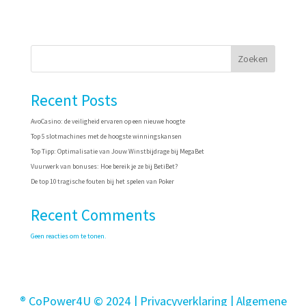
Zoeken
Recent Posts
AvoCasino: de veiligheid ervaren op een nieuwe hoogte
Top 5 slotmachines met de hoogste winningskansen
Top Tipp: Optimalisatie van Jouw Winstbijdrage bij MegaBet
Vuurwerk van bonuses: Hoe bereik je ze bij BetiBet?
De top 10 tragische fouten bij het spelen van Poker
Recent Comments
Geen reacties om te tonen.
® CoPower4U © 2024 |
Privacyverklaring
| Algemene