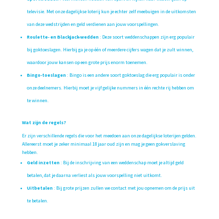
televisie. Met onze dagelijkse loterij kun je echter zelf meebuigen in de uitkomsten
van deze wedstrijden en geld verdienen aan jouw voorspellingen.
Roulette- en Blackjack-wedden
: Deze soort weddenschappen zijn erg populair
bij goktoeslagen. Hierbij ga je op één of meerdere cijfers wagen dat je zult winnen,
waardoor jouw kansen op een grote prijs enorm toenemen.
Bingo-toeslagen
: Bingo is een andere soort goktoeslag die erg populair is onder
onze deelnemers. Hierbij moet je vijf gelijke nummers in één rechte rij hebben om
te winnen.
Wat zijn de regels?
Er zijn verschillende regels die voor het meedoen aan onze dagelijkse loterijen gelden.
Allereerst moet je zeker minimaal 18 jaar oud zijn en mag je geen gokverslaving
hebben.
Geld inzetten
: Bij de inschrijving van een weddenschap moet je altijd geld
betalen, dat je daarna verliest als jouw voorspelling niet uitkomt.
Uitbetalen
: Bij grote prijzen zullen we contact met jou opnemen om de prijs uit
te betalen.