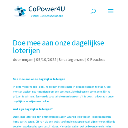
Doe mee aan onze dagelijkse
loterijen
door
mirjam
|
09/10/2025
|
Uncategorized
|
0 Reacties
Doe mee aan onze dagelijkse loterijen
In deze moderne tijd is online gokken steeds meer in de mode komen te staan. Veel
mensen zoeken naar manieren om een beetje geluk te hebben en soms eens flinke
prijzen te winnen. Een van de populairste manieren om dit te doen, is door aan onze
dagelijkse loterijen mee te doen.
Wat zijn dagelijkse loterijen?
Dagelijkse loterijen zijn online goktoeslagen waarbij je op verschillende manieren
kunt participeren. Dit kan via een website of mobiele app en vaak zijn er verschillende
soorten weddenschappen beschikbaar. Hieronder vallen ook de bekendere
wishwin.nl