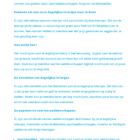
vormen van gokken zoals sportweddenschappen, bingo en roulettewedden.
Redenen om aan onze dagelijkse loterijen mee te doen
Er zijn vele redenen waarom mensen zich aansluiten bij deze loterijen. Eén van de
belangrijkste redenen is natuurlijk dat je een kans hebt om flinke geldprijzen te
winnen. Veel mensen hebben al meerdere keer een prijs gewonnen en zeggen dat ze
hier gelukkig door zijn.
Hoe werkt het?
Het inschrijven voor de dagelijkse loterij is heel eenvoudig. Je gaat naar de website
van je keuze, maakt een account aan en kiest dan uit welke soort goktoeslag je wilt
doen. Vaak kun je meerdere soorten weddenschappen tegelijk inschrijven om zo jouw
kans op winst te vergroten.
De voordelen van dagelijkse loterijen
Er zijn vele voordelen aan het deelnemen aan onze dagelijkse loterijen. Eén daarvan
is dat je een kans hebt om geld te verdienen zonder enige gokervaring nodig te
hebben. Verder kun je meerdere keren per dag inschrijven, waardoor jouw kansen op
winst ook meerdere malen kunnen toenemen.
De populairste soorten weddenschappen
Er zijn verschillende soorten weddenschappen beschikbaar bij onze dagelijkse
loterijen. Hieronder vallen de bekendere sportweddenschappen, roulette- en blackjack-
wedden en ook bingo-toeslagen.
Sportwedden
: Veel mensen houden van sport en kijken naar wedstrijden op