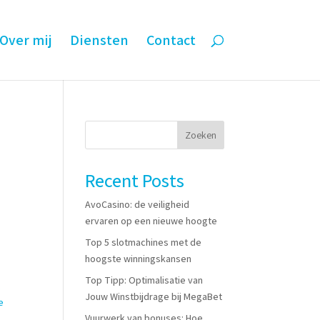
Over mij
Diensten
Contact
Zoeken
Recent Posts
AvoCasino: de veiligheid
ervaren op een nieuwe hoogte
e
Top 5 slotmachines met de
hoogste winningskansen
Top Tipp: Optimalisatie van
,
Jouw Winstbijdrage bij MegaBet
e
Vuurwerk van bonuses: Hoe