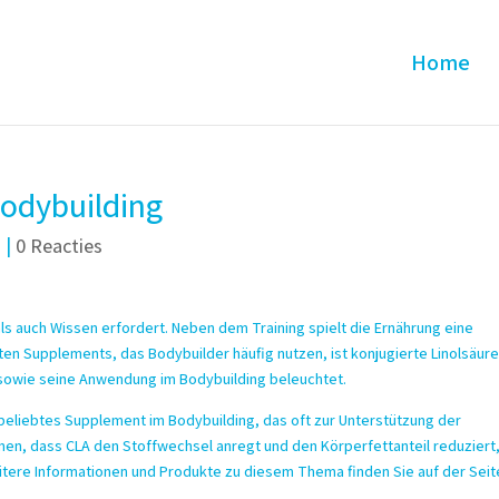
Home
Bodybuilding
d
|
0 Reacties
 als auch Wissen erfordert. Neben dem Training spielt die Ernährung eine
bten Supplements, das Bodybuilder häufig nutzen, ist konjugierte Linolsäur
A sowie seine Anwendung im Bodybuilding beleuchtet.
n beliebtes Supplement im Bodybuilding, das oft zur Unterstützung der
en, dass CLA den Stoffwechsel anregt und den Körperfettanteil reduziert
itere Informationen und Produkte zu diesem Thema finden Sie auf der Seit