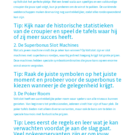
op Voltslot het perfecte plekje. Met een breed scala aan speeltjes en een vakkundige
croupier die jouw spel volgt, kun je proberen om de winst te pakken. De variërende
weddenschappen maken de ervaring nog aantrekkelijker, zodat elke ronde opwondend
kan zijn.
Tip: Kijk naar de historische statistieken
van de croupier en speel de tafels waar hij
of zij meer succes heeft.
2. De Superbonus Slot Machines
Wat als je een machine vindt die je zeker kan winnen? Op Voltslot zijn er slot
machines met superbonus rondjes, waarbij je direct toegang krijgt tot grote prijzen.
Deze machines hebben speciale symboolcombinaties die jouw kans op een enorme
winst enorm vergroten.
Tip: Raak de juiste symbolen op het juiste
moment en probeer voor de superbonus te
kiezen wanneer je de gelegenheid krijgt.
3. De Poker Room
Voltslot heeft een aantrekkelijke poker room waar spelers van alle niveaus kunnen
genieten. Van beginners tot professionelen, iedereen vindt hier zijn of haar plek. De
poker tafels bieden niet alleen diverse varianten, maar ook de kans om te delen in
speciale tournois met fantastische prijzen.
Tip: Lees eerst de regels en leer wat je kan
verwachten voordat je aan de slag gaat.
Veel pokererservanten zijn er om jouw