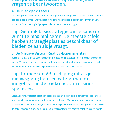
vragen te beantwoorden.
4. De Blackjack Tafels
De uitdagende speeltjes zoals blackjack geven jou het gevoel van controle en slimme
beslissingen nemen. Op Voltslot vind je tafels met een hoog inschrijfminimum,
zodat zelfs de meest gierige spelers hun kans kunnen krijgen.
Tip: Gebruik basisstrategie om je kans op
winst te maximaliseren. De meeste tafels
hebben strategieplaatjes beschikbaar of
bieden ze aan als je vraagt.
5. De Nieuwe Virtual Reality-Experimenter
Voltslot is altijd in de voorhoede van nieuwe technologieën, en nu bieden we ook een
unieke VR-experimenter. Hier kun je helemaal in het spel stappen door een virtuele
wereld in te duiken waarin je jouw favoriete speeltjes kunt spelen.
Tip: Probeer de VR-uitdaging uit als je
nieuwsgierig bent en wil zien wat er
mogelijk is in de toekomst van casino-
spelletjes.
Concluderend, Voltslot biedt een breed scala aan speeltjes die zowel voor beginners
als gevorderden een avontuurlijke ervaring bieden. Wat jij niet mag missen zijn de
superbonus slot machines, het unieke VR-experimenter en de uitdagende tafels zoals
de poker room en blackjack. Ga nu verder en ontdek zelf wat Voltslot te bieden heeft!