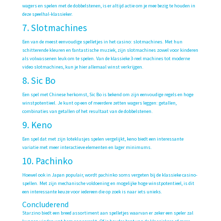
wagers en spelen met de dobbelstenen, is er altijd actie om je mee bezig te houden in
deze speelhal-klassieker.
7. Slotmachines
Een van de meest eenvoudige spelletjes in het casino: slotmachines. Met hun
schitterende kleuren en fantastische muziek, zijn slotmachines zowel voor kinderen
als volwassenen leuk om te spelen. Van de klassieke 3-reel machines tot moderne
video slotmachines, kun je hier allemaal winst verkrijgen.
8. Sic Bo
Een spel met Chinese herkomst, Sic Bo is bekend om zijn eenvoudige regels en hoge
winstpotentieel. Je kunt op een of meerdere zetten wagers leggen: getallen,
combinaties van getallen of het resultaat van de dobbelstenen.
9. Keno
Een spel dat met zijn loteklusjes spelen vergelijkt, keno biedt een interessante
variatie met meer interactieve elementen en lager minimums.
10. Pachinko
Hoewel ook in Japan populair, wordt pachinko soms vergeten bij de klassieke casino-
spellen. Met zijn mechanische voldoening en mogelijke hoge winstpotentieel, is dit
een interessante keuze voor iedereen die op zoek is naar iets unieks.
Concluderend
Starzino biedt een breed assortiment aan spelletjes waarvan er zeker een speler zal