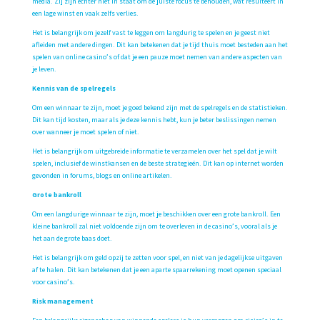
media. Zij zijn echter niet in staat om de juiste focus te behouden, wat resulteert in
een lage winst en vaak zelfs verlies.
Het is belangrijk om jezelf vast te leggen om langdurig te spelen en je geest niet
afleiden met andere dingen. Dit kan betekenen dat je tijd thuis moet besteden aan het
spelen van online casino’s of dat je een pauze moet nemen van andere aspecten van
je leven.
Kennis van de spelregels
Om een winnaar te zijn, moet je goed bekend zijn met de spelregels en de statistieken.
Dit kan tijd kosten, maar als je deze kennis hebt, kun je beter beslissingen nemen
over wanneer je moet spelen of niet.
Het is belangrijk om uitgebreide informatie te verzamelen over het spel dat je wilt
spelen, inclusief de winstkansen en de beste strategieën. Dit kan op internet worden
gevonden in forums, blogs en online artikelen.
Grote bankroll
Om een langdurige winnaar te zijn, moet je beschikken over een grote bankroll. Een
kleine bankroll zal niet voldoende zijn om te overleven in de casino’s, vooral als je
het aan de grote baas doet.
Het is belangrijk om geld opzij te zetten voor spel, en niet van je dagelijkse uitgaven
af te halen. Dit kan betekenen dat je een aparte spaarrekening moet openen speciaal
voor casino’s.
Risk management