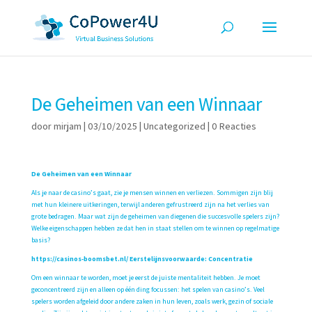
De Geheimen van een Winnaar
door
mirjam
|
03/10/2025
|
Uncategorized
|
0 Reacties
De Geheimen van een Winnaar
Als je naar de casino’s gaat, zie je mensen winnen en verliezen. Sommigen zijn blij
met hun kleinere uitkeringen, terwijl anderen gefrustreerd zijn na het verlies van
grote bedragen. Maar wat zijn de geheimen van diegenen die succesvolle spelers zijn?
Welke eigenschappen hebben ze dat hen in staat stellen om te winnen op regelmatige
basis?
https://casinos-boomsbet.nl/
Eerstelijnsvoorwaarde: Concentratie
Om een winnaar te worden, moet je eerst de juiste mentaliteit hebben. Je moet
geconcentreerd zijn en alleen op één ding focussen: het spelen van casino’s. Veel
spelers worden afgeleid door andere zaken in hun leven, zoals werk, gezin of sociale