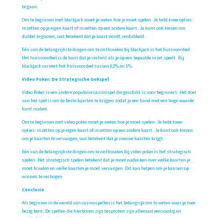
te gaan.
Om te beginnen met blackjack moet je weten hoe je moet spelen. Je hebt twee opties:
inzetten op je eigen kaart of inzetten op een andere kaart. Je kunt ook kiezen om
dubbel te gooien, wat betekent dat je kaart wordt verdubbeld.
Eén van de belangrijkste dingen om te onthouden bij blackjack is het huisvoordeel.
Het huisvoordeel is de kans dat je verliest als je op een bepaalde inzet speelt. Bij
blackjack varieert het huisvoordeel tussen 0,5% en 1%.
Video Poker: De Strategische Gokspel
Video Poker is een andere populaire casinospel die geschikt is voor beginners. Het doel
van het spel is om de beste kaarten te krijgen zodat je een hand met een hoge waarde
kunt maken.
Om te beginnen met video poker moet je weten hoe je moet spelen. Je hebt twee
opties: inzetten op je eigen kaart of inzetten op een andere kaart. Je kunt ook kiezen
om je kaarten te vervangen, wat betekent dat je nieuwe kaarten krijgt.
Eén van de belangrijkste dingen om te onthouden bij video poker is het strategisch
spelen. Het strategisch spelen betekent dat je moet nadenken over welke kaarten je
moet houden en welke kaarten je moet vervangen. Dit kan helpen om je kansen op
winnen te verhogen.
Conclusie
Als beginner in de wereld van casinospellen is het belangrijk om te weten waar je mee
bezig bent. De spellen die hierboven zijn besproken zijn allemaal eenvoudig en