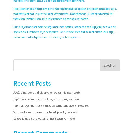
makkelijk te begrijpen, dus zijn ze perfect voor beginners.
Het is echter belangrijk om op te merken dat casinospellen altijd een kansspel zijn,
wat betekent dat je kunt winnen of verliezen. Maar door de juiste strategieën en
tactieken te gebruiken, kun je je kansen op winnen verhogen.
Dus als je klaar bent om te beginnen met spelen, neem dan een kijkje bij een van de
spellen die hierboven zijn besproken. Je zult snel zien dat ze niet alleen leuk zijn,
maar ook makkelijk te leren en strategisch te spelen.
Zoeken
Recent Posts
AvoCasino: de veiligheid ervaren op een nieuwe hoogte
Top 5 slotmachines met de hoogste winningskansen
Top Tipp: Optimalisatie van Jouw Winstbijdrage bij MegaBet
Vuurwerk van bonuses: Hoe bereik je ze bij BetiBet?
De top 10 tragische fouten bij het spelen van Poker