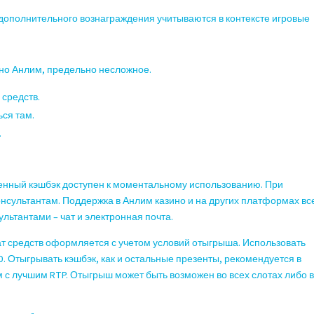
дополнительного вознаграждения учитываются в контексте игровые
зино Анлим, предельно несложное.
 средств.
ся там.
.
енный кэшбэк доступен к моментальному использованию. При
онсультантам. Поддержка в Анлим казино и на других платформах вс
льтантами – чат и электронная почта.
рат средств оформляется с учетом условий отыгрыша. Использовать
0. Отыгрывать кэшбэк, как и остальные презенты, рекомендуется в
м с лучшим RTP. Отыгрыш может быть возможен во всех слотах либо 