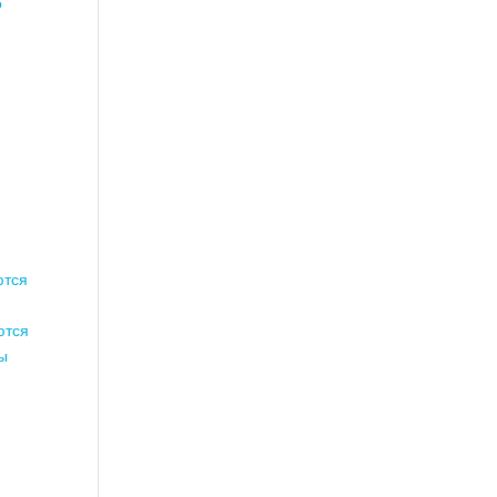
о
ются
ются
зы