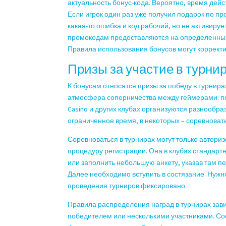
актуальность бонус-кода. Вероятно, время дейс
Если игрок один раз уже получил подарок по пр
какая-то ошибка и код рабочий, но не активиру
промокодам предоставляются на определенных 
Правила использования бонусов могут корректир
Призы за участие в турни
К бонусам относятся призы за победу в турнира
атмосфера соперничества между геймерами: пол
Casino и других клубах организуются разнообра
ограниченное время, в некоторых – соревноватьс
Соревноваться в турнирах могут только автори
процедуру регистрации. Она в клубах стандарт
или заполнить небольшую анкету, указав там 
Далее необходимо вступить в состязание. Нужн
проведения турниров фиксировано.
Правила распределения наград в турнирах зав
победителем или несколькими участниками. Сос