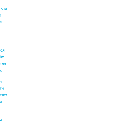
.
икла
о
я.
тся
lim
в за
к.
и
ти
зит.
мя
им