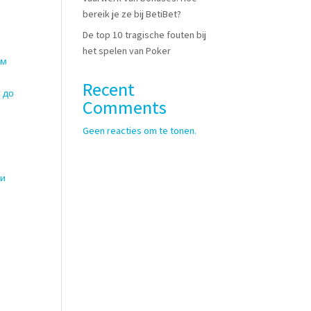
bereik je ze bij BetiBet?
De top 10 tragische fouten bij
het spelen van Poker
ом
Recent
 до
Comments
Geen reacties om te tonen.
чи