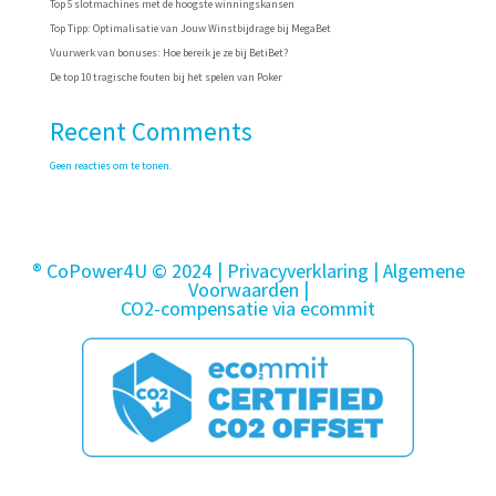
Top 5 slotmachines met de hoogste winningskansen
Top Tipp: Optimalisatie van Jouw Winstbijdrage bij MegaBet
Vuurwerk van bonuses: Hoe bereik je ze bij BetiBet?
De top 10 tragische fouten bij het spelen van Poker
Recent Comments
Geen reacties om te tonen.
® CoPower4U © 2024 |
Privacyverklaring
| Algemene
Voorwaarden
|
CO2-compensatie via ecommit