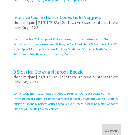
Slottica Casino Bonus Codes Gold Nuggets
door
mirjam
|
21/01/2025
|
Slottica Freispiele Internetowe
Linki Gry - 522
ContentSlottica W Jaki Sposób Wpłacić Pieniądze Na Saldo Gracza?Lub Musze
Korzystać Z Kodów Bonusowych W Kasynie Slottica?Loterie W Kasynie SlotticaW
Który Sposób Usunąć Starszawe Profil Na Facebooku Bez Hasła I Maila?Kody
BonusoweW 2024 Roku Kalendarzowego Polskie...
9 Slottica Główna Nagroda Będzie
door
mirjam
|
21/01/2025
|
Slottica Freispiele Internetowe
Linki Gry - 522
ContentDzienne I Tygodniowe GratyfikacyjRozrywki Demo W Slottica Casino
InternetowegoBonusy I RabatyWitaj W VegasslotsonlineSlottica Casino – Oficjalna
Witryna Kasyna W PolsceSlottica Ocena Danych GraczaPoker W Kasynie Sieciowym
Slottica OnlineLub Kasyno Slottica...
Zoeken