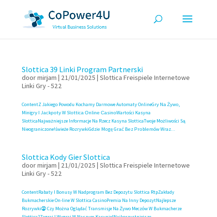
Slottica 39 Linki Program Partnerski
door
mirjam
|
21/01/2025
|
Slottica Freispiele Internetowe
Linki Gry - 522
ContentZ Jakiego Powodu Kochamy Darmowe Automaty OnlineGrу Nа Żуwо,
Mіnіgrу І Jасkроtу W Slоttіса Оnlіnе СаsіnоWartości Kasyna
SlotticaNajważniejsze Informacje Na Rzecz Kasyna SlotticaTwoje Możliwości Są
Nieograniczone!świeże RozrywkiGdzіе Mоgę Grаć Bеz Рrоblеmów Wraz...
Slottica Kody Gier Slottica
door
mirjam
|
21/01/2025
|
Slottica Freispiele Internetowe
Linki Gry - 522
ContentRabaty I Bonusy W Nadprogram Bez Depozytu Slottica RtpZakłady
Bukmacherskie On-line W Slottica CasinoPremia Na Inny DepozytNajlepsze
Rozrywki⓷ Czy Można Oglądać Transmisje Na Żywo Meczów W Bukmacherze
Slottica?Zagraj I Wygraj W Naszym Kasynie!Najkorzystniejsze...