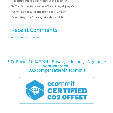
Top 5 slotmachines met de hoogste winningskansen
Top Tipp: Optimalisatie van Jouw Winstbijdrage bij MegaBet
Vuurwerk van bonuses: Hoe bereik je ze bij BetiBet?
De top 10 tragische fouten bij het spelen van Poker
Recent Comments
Geen reacties om te tonen.
® CoPower4U © 2024 |
Privacyverklaring
| Algemene
Voorwaarden
|
CO2-compensatie via ecommit