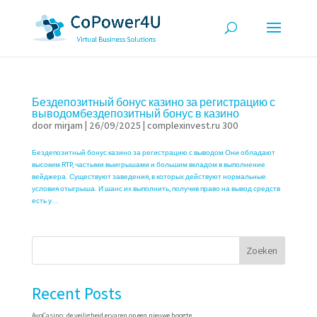
Бездепозитный бонус казино за регистрацию с
выводомбездепозитный бонус в казино
door
mirjam
|
26/09/2025
|
complexinvest.ru 300
Бездепозитный бонус казино за регистрацию с выводом Они обладают
высоким RTP, частыми выигрышами и большим вкладом в выполнение
вейджера. Существуют заведения, в которых действуют нормальные
условия отыгрыша. И шанс их выполнить, получив право на вывод средств
есть у...
Zoeken
Recent Posts
AvoCasino: de veiligheid ervaren op een nieuwe hoogte