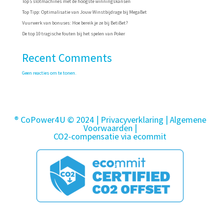
Top 5 slotmachines met de hoogste winningskansen
Top Tipp: Optimalisatie van Jouw Winstbijdrage bij MegaBet
Vuurwerk van bonuses: Hoe bereik je ze bij BetiBet?
De top 10 tragische fouten bij het spelen van Poker
Recent Comments
Geen reacties om te tonen.
® CoPower4U © 2024 |
Privacyverklaring
| Algemene
Voorwaarden
|
CO2-compensatie via ecommit