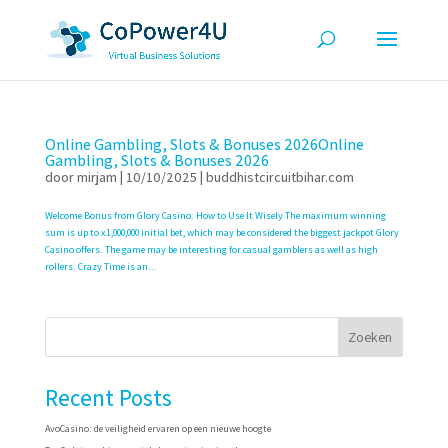
Online Gambling, Slots & Bonuses 2026Online
Gambling, Slots & Bonuses 2026
door
mirjam
|
10/10/2025
|
buddhistcircuitbihar.com
Welcome Bonus from Glory Casino: How to Use It Wisely The maximum winning
sum is up to x1,000,000 initial bet, which may be considered the biggest jackpot Glory
Casino offers. The game may be interesting for casual gamblers as well as high
rollers. Crazy Time is an...
Zoeken
Recent Posts
AvoCasino: de veiligheid ervaren op een nieuwe hoogte