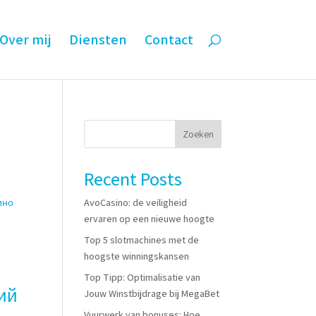
Over mij
Diensten
Contact
Zoeken
Recent Posts
ино
AvoCasino: de veiligheid
ervaren op een nieuwe hoogte
Top 5 slotmachines met de
hoogste winningskansen
Top Tipp: Optimalisatie van
ий
Jouw Winstbijdrage bij MegaBet
Vuurwerk van bonuses: Hoe