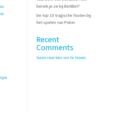
bereik je ze bij BetiBet?
ти
ка
De top 10 tragische fouten bij
het spelen van Poker
Recent
Comments
Geen reacties om te tonen.
 при